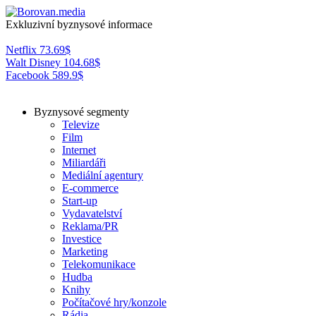
Exkluzivní byznysové informace
Netflix
73.69
$
Walt Disney
104.68
$
Facebook
589.9
$
Byznysové segmenty
Televize
Film
Internet
Miliardáři
Mediální agentury
E-commerce
Start-up
Vydavatelství
Reklama/PR
Investice
Marketing
Telekomunikace
Hudba
Knihy
Počítačové hry/konzole
Rádia