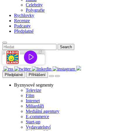
Celebrity
Polygrafie
Rychlovky
Recenze
Podcasty
Předplatné
Předplatné
Přihlášení
Byznysové segmenty
Televize
Film
Internet
Miliardáři
Mediální agentury
E-commerce
Start-up
Vydavatelství