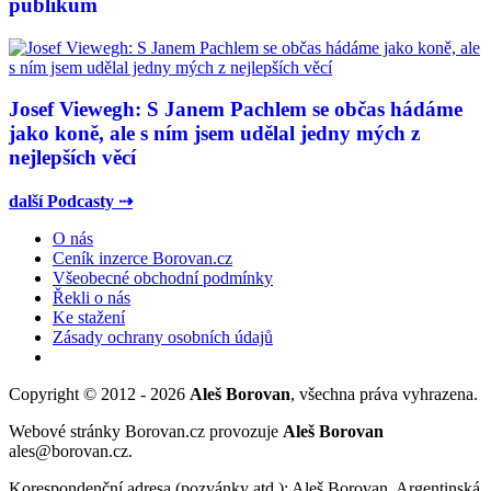
publikum
Josef Viewegh: S Janem Pachlem se občas hádáme
jako koně, ale s ním jsem udělal jedny mých z
nejlepších věcí
další Podcasty ⇢
O nás
Ceník inzerce Borovan.cz
Všeobecné obchodní podmínky
Řekli o nás
Ke stažení
Zásady ochrany osobních údajů
Copyright © 2012 - 2026
Aleš Borovan
, všechna práva vyhrazena.
Webové stránky Borovan.cz provozuje
Aleš Borovan
ales@borovan.cz.
Korespondenční adresa (pozvánky atd.): Aleš Borovan, Argentinská