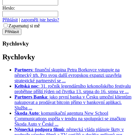
Heslo:
Přihlásit
|
zapoměli jste heslo?
Zapamatuj si mě
Rychlovky
Rychlovky
Partners
: finanční skupina Petra Borkovce vstupuje na
německý trh. Pro svou další evropskou expanzi uzavřela
strategické partnerství se ...
Keltská noc
: 31. ročník legendárního krkonošského festivalu
proběhne příští týden od čtvrtka 13. srpna do 16. srpna ve ...
Partners Banka
: jako první banka v Česku umožní klientům
nakupovat a prodávat bitcoin přímo v bankovní aplikaci.
Služba ...
Škoda Auto
: komunikační agentura New School
Communications uspěla v tendru na spolupráci se značkou
Škoda Auto v České ...
Německá podpora filmů
: německá vláda plánuje škrty v
podpoře výroby filmů a TV seriálů o desítky milionů eur. ...