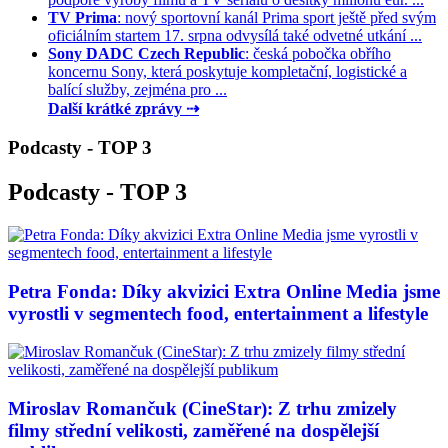
TV Prima
: nový sportovní kanál Prima sport ještě před svým
oficiálním startem 17. srpna odvysílá také odvetné utkání ...
Sony DADC Czech Republic
: česká pobočka obřího
koncernu Sony, která poskytuje kompletační, logistické a
balící služby, zejména pro ...
Další krátké zprávy ⇢
Podcasty - TOP 3
Podcasty - TOP 3
Petra Fonda: Díky akvizici Extra Online Media jsme
vyrostli v segmentech food, entertainment a lifestyle
Miroslav Romančuk (CineStar): Z trhu zmizely
filmy střední velikosti, zaměřené na dospělejší