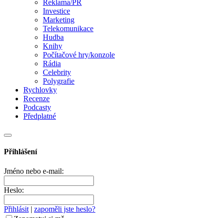
Reklama/PR
Investice
Marketing
Telekomunikace
Hudba
Knihy
Počítačové hry/konzole
Rádia
Celebrity
Polygrafie
Rychlovky
Recenze
Podcasty
Předplatné
Přihlášení
Jméno nebo e-mail:
Heslo:
Přihlásit
|
zapoměli jste heslo?