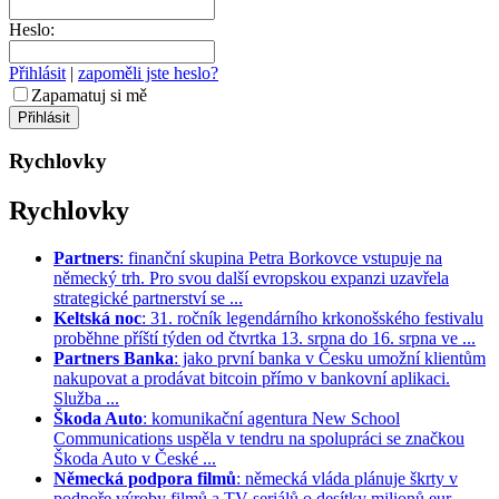
Heslo:
Přihlásit
|
zapoměli jste heslo?
Zapamatuj si mě
Rychlovky
Rychlovky
Partners
: finanční skupina Petra Borkovce vstupuje na
německý trh. Pro svou další evropskou expanzi uzavřela
strategické partnerství se ...
Keltská noc
: 31. ročník legendárního krkonošského festivalu
proběhne příští týden od čtvrtka 13. srpna do 16. srpna ve ...
Partners Banka
: jako první banka v Česku umožní klientům
nakupovat a prodávat bitcoin přímo v bankovní aplikaci.
Služba ...
Škoda Auto
: komunikační agentura New School
Communications uspěla v tendru na spolupráci se značkou
Škoda Auto v České ...
Německá podpora filmů
: německá vláda plánuje škrty v
podpoře výroby filmů a TV seriálů o desítky milionů eur. ...