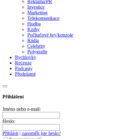
Reklama/PR
Investice
Marketing
Telekomunikace
Hudba
Knihy
Počítačové hry/konzole
Rádia
Celebrity
Polygrafie
Rychlovky
Recenze
Podcasty
Předplatné
Přihlášení
Jméno nebo e-mail:
Heslo:
Přihlásit
|
zapoměli jste heslo?