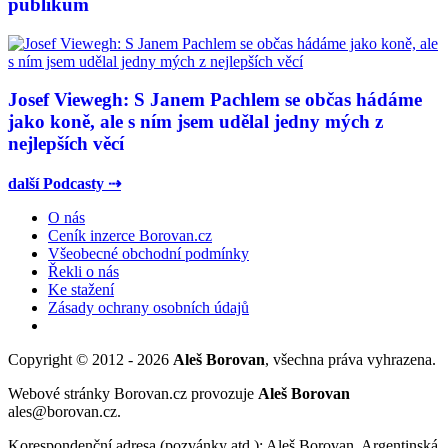
publikum
Josef Viewegh: S Janem Pachlem se občas hádáme
jako koně, ale s ním jsem udělal jedny mých z
nejlepších věcí
další Podcasty ⇢
O nás
Ceník inzerce Borovan.cz
Všeobecné obchodní podmínky
Řekli o nás
Ke stažení
Zásady ochrany osobních údajů
Copyright © 2012 - 2026
Aleš Borovan
, všechna práva vyhrazena.
Webové stránky Borovan.cz provozuje
Aleš Borovan
ales@borovan.cz.
Korespondenční adresa (pozvánky atd.): Aleš Borovan, Argentinská