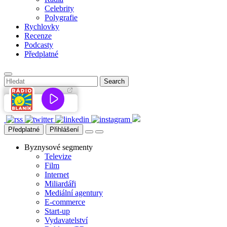
Celebrity
Polygrafie
Rychlovky
Recenze
Podcasty
Předplatné
Předplatné
Přihlášení
Byznysové segmenty
Televize
Film
Internet
Miliardáři
Mediální agentury
E-commerce
Start-up
Vydavatelství