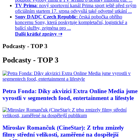
TV Prima
: nový sportovní kanál Prima sport ještě před svým
oficiálním startem 17. srpna odvysílá také odvetné utkání ...
Sony DADC Czech Republic
: česká pobočka obřího
koncernu Sony, která poskytuje kompletační, logistické a
balící služby, zejména pro ...
Další krátké zprávy ⇢
Podcasty - TOP 3
Podcasty - TOP 3
Petra Fonda: Díky akvizici Extra Online Media jsme
vyrostli v segmentech food, entertainment a lifestyle
Miroslav Romančuk (CineStar): Z trhu zmizely
filmy střední velikosti, zaměřené na dospělejší