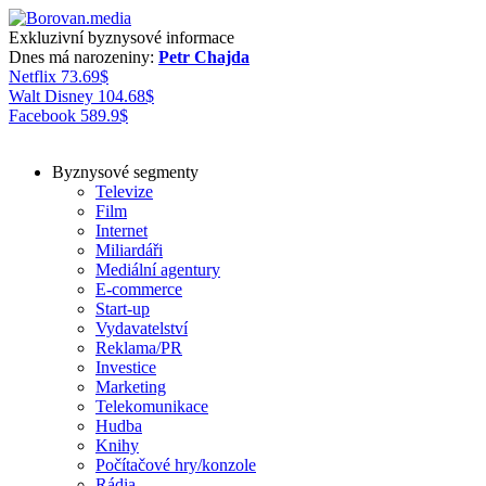
Exkluzivní byznysové informace
Dnes má narozeniny:
Petr Chajda
Netflix
73.69
$
Walt Disney
104.68
$
Facebook
589.9
$
Byznysové segmenty
Televize
Film
Internet
Miliardáři
Mediální agentury
E-commerce
Start-up
Vydavatelství
Reklama/PR
Investice
Marketing
Telekomunikace
Hudba
Knihy
Počítačové hry/konzole
Rádia