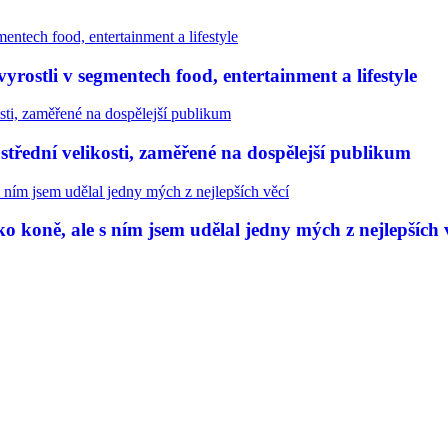
rostli v segmentech food, entertainment a lifestyle
třední velikosti, zaměřené na dospělejší publikum
 koně, ale s ním jsem udělal jedny mých z nejlepších 