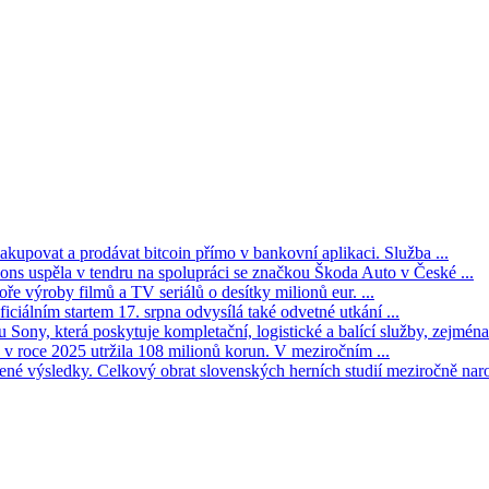
kupovat a prodávat bitcoin přímo v bankovní aplikaci. Služba ...
s uspěla v tendru na spolupráci se značkou Škoda Auto v České ...
ře výroby filmů a TV seriálů o desítky milionů eur. ...
iciálním startem 17. srpna odvysílá také odvetné utkání ...
Sony, která poskytuje kompletační, logistické a balící služby, zejména 
v roce 2025 utržila 108 milionů korun. V meziročním ...
né výsledky. Celkový obrat slovenských herních studií meziročně narost