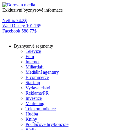
Exkluzivní byznysové informace
Netflix
74.2
$
Walt Disney
101.76
$
Facebook
588.77
$
Byznysové segmenty
Televize
Film
Internet
Miliardáři
Mediální agentury
E-commerce
Start-up
Vydavatelství
Reklama/PR
Investice
Marketing
Telekomunikace
Hudba
Knihy
Počítačové hry/konzole
Rádia