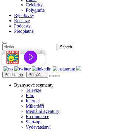
Celebrity
Polygrafie
Rychlovky
Recenze
Podcasty
Předplatné
Předplatné
Přihlášení
Byznysové segmenty
Televize
Film
Internet
Miliardáři
Mediální agentury
E-commerce
Start-up
Vydavatelství