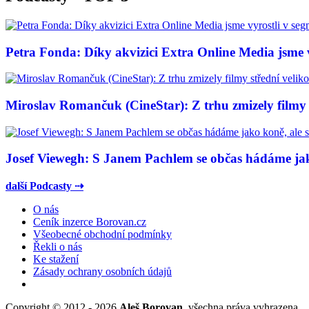
Petra Fonda: Díky akvizici Extra Online Media jsme vy
Miroslav Romančuk (CineStar): Z trhu zmizely filmy s
Josef Viewegh: S Janem Pachlem se občas hádáme jako
další Podcasty ⇢
O nás
Ceník inzerce Borovan.cz
Všeobecné obchodní podmínky
Řekli o nás
Ke stažení
Zásady ochrany osobních údajů
Copyright © 2012 - 2026
Aleš Borovan
, všechna práva vyhrazena.