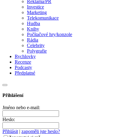
Reklama/PR
Investice
Marketing
Telekomunikace
Hudba
Knihy
Počítačové hry/konzole
Rádia
Celebrity
Polygrafie
Rychlovky
Recenze
Podcasty
Předplatné
Přihlášení
Jméno nebo e-mail:
Heslo:
Přihlásit
|
zapoměli jste heslo?