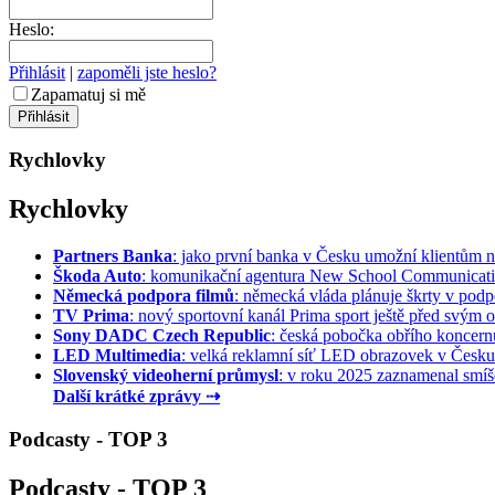
Heslo:
Přihlásit
|
zapoměli jste heslo?
Zapamatuj si mě
Rychlovky
Rychlovky
Partners Banka
: jako první banka v Česku umožní klientům na
Škoda Auto
: komunikační agentura New School Communication
Německá podpora filmů
: německá vláda plánuje škrty v podpo
TV Prima
: nový sportovní kanál Prima sport ještě před svým of
Sony DADC Czech Republic
: česká pobočka obřího koncernu 
LED Multimedia
: velká reklamní síť LED obrazovek v Česku 
Slovenský videoherní průmysl
: v roku 2025 zaznamenal smíše
Další krátké zprávy ⇢
Podcasty - TOP 3
Podcasty - TOP 3