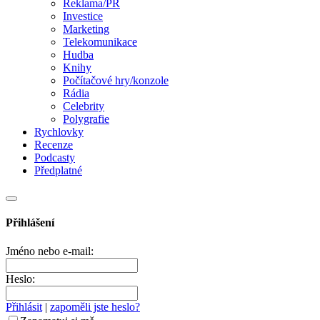
Reklama/PR
Investice
Marketing
Telekomunikace
Hudba
Knihy
Počítačové hry/konzole
Rádia
Celebrity
Polygrafie
Rychlovky
Recenze
Podcasty
Předplatné
Přihlášení
Jméno nebo e-mail:
Heslo:
Přihlásit
|
zapoměli jste heslo?