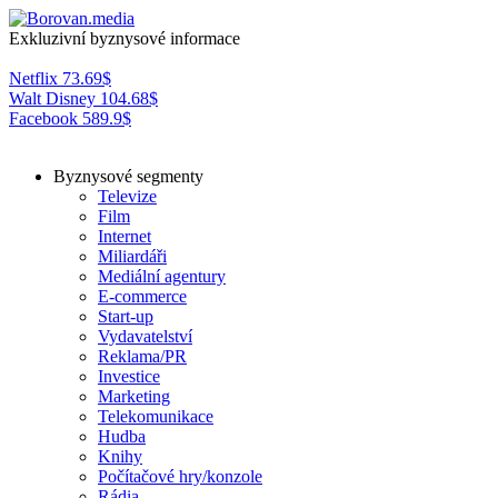
Exkluzivní byznysové informace
Netflix
73.69
$
Walt Disney
104.68
$
Facebook
589.9
$
Byznysové segmenty
Televize
Film
Internet
Miliardáři
Mediální agentury
E-commerce
Start-up
Vydavatelství
Reklama/PR
Investice
Marketing
Telekomunikace
Hudba
Knihy
Počítačové hry/konzole
Rádia