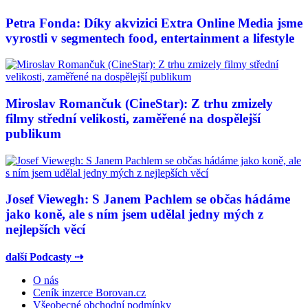
Petra Fonda: Díky akvizici Extra Online Media jsme
vyrostli v segmentech food, entertainment a lifestyle
Miroslav Romančuk (CineStar): Z trhu zmizely
filmy střední velikosti, zaměřené na dospělejší
publikum
Josef Viewegh: S Janem Pachlem se občas hádáme
jako koně, ale s ním jsem udělal jedny mých z
nejlepších věcí
další Podcasty ⇢
O nás
Ceník inzerce Borovan.cz
Všeobecné obchodní podmínky