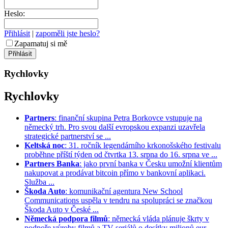
Heslo:
Přihlásit
|
zapoměli jste heslo?
Zapamatuj si mě
Rychlovky
Rychlovky
Partners
: finanční skupina Petra Borkovce vstupuje na
německý trh. Pro svou další evropskou expanzi uzavřela
strategické partnerství se ...
Keltská noc
: 31. ročník legendárního krkonošského festivalu
proběhne příští týden od čtvrtka 13. srpna do 16. srpna ve ...
Partners Banka
: jako první banka v Česku umožní klientům
nakupovat a prodávat bitcoin přímo v bankovní aplikaci.
Služba ...
Škoda Auto
: komunikační agentura New School
Communications uspěla v tendru na spolupráci se značkou
Škoda Auto v České ...
Německá podpora filmů
: německá vláda plánuje škrty v
podpoře výroby filmů a TV seriálů o desítky milionů eur. ...