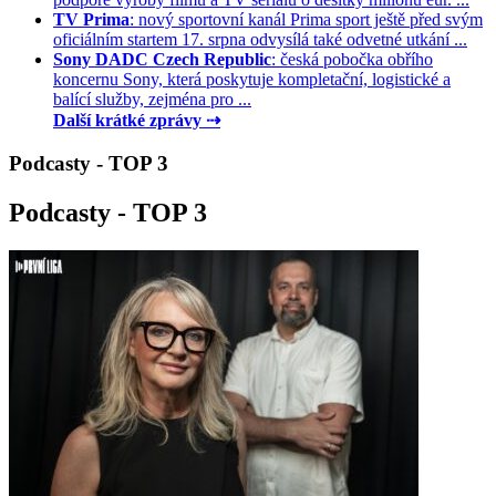
TV Prima
: nový sportovní kanál Prima sport ještě před svým
oficiálním startem 17. srpna odvysílá také odvetné utkání ...
Sony DADC Czech Republic
: česká pobočka obřího
koncernu Sony, která poskytuje kompletační, logistické a
balící služby, zejména pro ...
Další krátké zprávy ⇢
Podcasty - TOP 3
Podcasty - TOP 3