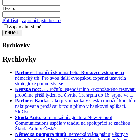
Heslo:
Přihlásit
|
zapoměli jste heslo?
Zapamatuj si mě
Rychlovky
Rychlovky
Partners
: finanční skupina Petra Borkovce vstupuje na
německý trh. Pro svou další evropskou expanzi uzavřela
strategické partnerství se ...
Keltská noc
: 31. ročník legendárního krkonošského festivalu
proběhne příští týden od čtvrtka 13. srpna do 16. srpna ve ...
Partners Banka
: jako první banka v Česku umožní klientům
nakupovat a prodávat bitcoin přímo v bankovní aplikaci.
Služba ...
Škoda Auto
: komunikační agentura New School
Communications uspěla v tendru na spolupráci se značkou
Škoda Auto v České ...
Německá podpora filmů
: německá vláda plánuje škrty v
podpoře výroby filmů a TV seriálů o desítky milionů eur. ...