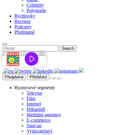
Celebrity
Polygrafie
Rychlovky
Recenze
Podcasty
Předplatné
Předplatné
Přihlášení
Byznysové segmenty
Televize
Film
Internet
Miliardáři
Mediální agentury
E-commerce
Start-up
Vydavatelství