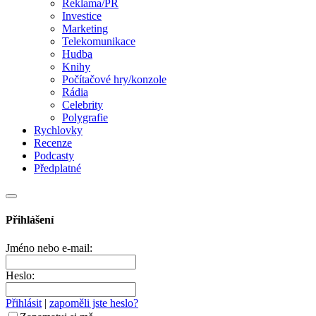
Reklama/PR
Investice
Marketing
Telekomunikace
Hudba
Knihy
Počítačové hry/konzole
Rádia
Celebrity
Polygrafie
Rychlovky
Recenze
Podcasty
Předplatné
Přihlášení
Jméno nebo e-mail:
Heslo:
Přihlásit
|
zapoměli jste heslo?