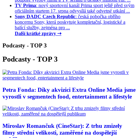
TV Prima
: nový sportovní kanál Prima sport ještě před svým
oficiálním startem 17. srpna odvysílá také odvetné utkání ...
Sony DADC Czech Republic
: česká pobočka obřího
koncernu Sony, která poskytuje kompletační, logistické a
balící služby, zejména pro ...
Další krátké zprávy ⇢
Podcasty - TOP 3
Podcasty - TOP 3
Petra Fonda: Díky akvizici Extra Online Media jsme
vyrostli v segmentech food, entertainment a lifestyle
Miroslav Romančuk (CineStar): Z trhu zmizely
filmy střední velikosti, zaměřené na dospělejší