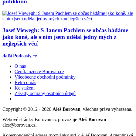
publikum
Josef Viewegh: S Janem Pachlem se občas hádáme
jako koně, ale s ním jsem udělal jedny mých z
nejlepších věcí
další Podcasty ⇢
O nás
Ceník inzerce Borovan.cz
Všeobecné obchodní podmínky
Řekli o nás
Ke stažení
Zásady ochrany osobních údajů
Copyright © 2012 - 2026
Aleš Borovan
, všechna práva vyhrazena.
Webové stránky Borovan.cz provozuje
Aleš Borovan
ales@borovan.cz.
Korespondenční adresa (pozvánky atd.): Aleš Borovan, Argentinská