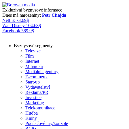
Exkluzivní byznysové informace
Dnes má narozeniny:
Petr Chajda
Netflix
73.69
$
Walt Disney
104.68
$
Facebook
589.9
$
Byznysové segmenty
Televize
Film
Internet
Miliardáři
Mediální agentury
E-commerce
Start-up
Vydavatelství
Reklama/PR
Investice
Marketing
Telekomunikace
Hudba
Knihy
Počítačové hry/konzole
Rádia