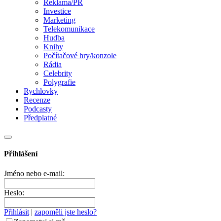
Reklama/PR
Investice
Marketing
Telekomunikace
Hudba
Knihy
Počítačové hry/konzole
Rádia
Celebrity
Polygrafie
Rychlovky
Recenze
Podcasty
Předplatné
Přihlášení
Jméno nebo e-mail:
Heslo:
Přihlásit
|
zapoměli jste heslo?