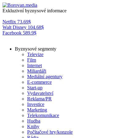
Exkluzivní byznysové informace
Netflix
73.69
$
Walt Disney
104.68
$
Facebook
589.9
$
Byznysové segmenty
Televize
Film
Internet
Miliardáři
Mediální agentury
E-commerce
Start-up
Vydavatelství
Reklama/PR
Investice
Marketing
Telekomunikace
Hudba
Knihy
Počítačové hry/konzole
Rádia