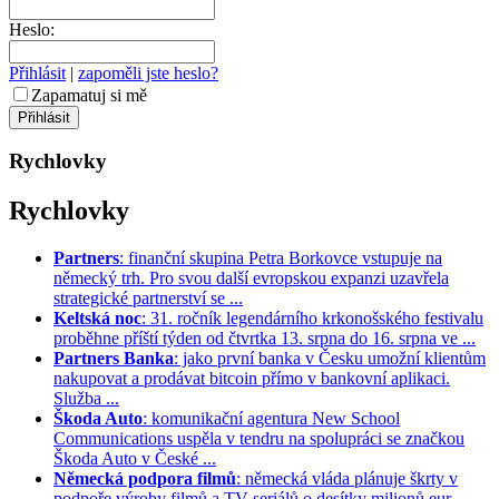
Heslo:
Přihlásit
|
zapoměli jste heslo?
Zapamatuj si mě
Rychlovky
Rychlovky
Partners
: finanční skupina Petra Borkovce vstupuje na
německý trh. Pro svou další evropskou expanzi uzavřela
strategické partnerství se ...
Keltská noc
: 31. ročník legendárního krkonošského festivalu
proběhne příští týden od čtvrtka 13. srpna do 16. srpna ve ...
Partners Banka
: jako první banka v Česku umožní klientům
nakupovat a prodávat bitcoin přímo v bankovní aplikaci.
Služba ...
Škoda Auto
: komunikační agentura New School
Communications uspěla v tendru na spolupráci se značkou
Škoda Auto v České ...
Německá podpora filmů
: německá vláda plánuje škrty v
podpoře výroby filmů a TV seriálů o desítky milionů eur. ...