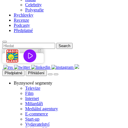
Celebrity
Polygrafie
Rychlovky
Recenze
Podcasty
Předplatné
Předplatné
Přihlášení
Byznysové segmenty
Televize
Film
Internet
Miliardáři
Mediální agentury
E-commerce
Start-up
Vydavatelství