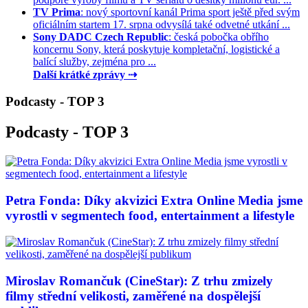
TV Prima
: nový sportovní kanál Prima sport ještě před svým
oficiálním startem 17. srpna odvysílá také odvetné utkání ...
Sony DADC Czech Republic
: česká pobočka obřího
koncernu Sony, která poskytuje kompletační, logistické a
balící služby, zejména pro ...
Další krátké zprávy ⇢
Podcasty - TOP 3
Podcasty - TOP 3
Petra Fonda: Díky akvizici Extra Online Media jsme
vyrostli v segmentech food, entertainment a lifestyle
Miroslav Romančuk (CineStar): Z trhu zmizely
filmy střední velikosti, zaměřené na dospělejší