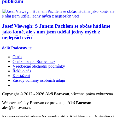
publikum
Josef Viewegh: S Janem Pachlem se občas hádáme
jako koně, ale s ním jsem udělal jedny mých z
nejlepších věcí
další Podcasty ⇢
O nás
Ceník inzerce Borovan.cz
Všeobecné obchodní podmínky
Řekli o nás
Ke stažení
Zásady ochrany osobních údajů
Copyright © 2012 - 2026
Aleš Borovan
, všechna práva vyhrazena.
Webové stránky Borovan.cz provozuje
Aleš Borovan
ales@borovan.cz.
Korespondenční adresa (pozvánky atd.): Aleš Borovan, Argentinská