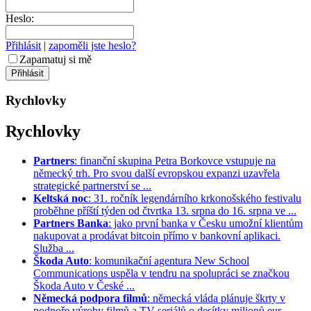
Heslo:
Přihlásit
|
zapoměli jste heslo?
Zapamatuj si mě
Rychlovky
Rychlovky
Partners
: finanční skupina Petra Borkovce vstupuje na
německý trh. Pro svou další evropskou expanzi uzavřela
strategické partnerství se ...
Keltská noc
: 31. ročník legendárního krkonošského festivalu
proběhne příští týden od čtvrtka 13. srpna do 16. srpna ve ...
Partners Banka
: jako první banka v Česku umožní klientům
nakupovat a prodávat bitcoin přímo v bankovní aplikaci.
Služba ...
Škoda Auto
: komunikační agentura New School
Communications uspěla v tendru na spolupráci se značkou
Škoda Auto v České ...
Německá podpora filmů
: německá vláda plánuje škrty v
podpoře výroby filmů a TV seriálů o desítky milionů eur. ...