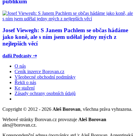
publikum
Josef Viewegh: S Janem Pachlem se občas hádáme
jako koně, ale s ním jsem udělal jedny mých z
nejlepších věcí
další Podcasty ⇢
O nás
Ceník inzerce Borovan.cz
Všeobecné obchodní podmínky
Řekli o nás
Ke stažení
Zásady ochrany osobních údajů
Copyright © 2012 - 2026
Aleš Borovan
, všechna práva vyhrazena.
Webové stránky Borovan.cz provozuje
Aleš Borovan
ales@borovan.cz.
Korespondenční adresa (pozvánky atd.): Aleš Borovan, Argentinská