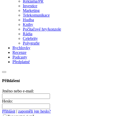
Reklama/PR
Investice
Marketing
Telekomunikace
Hudba
Knihy
Počítačové hry/konzole
Rádia
Celebrity
Polygrafie
Rychlovky
Recenze
Podcasty
Předplatné
Přihlášení
Jméno nebo e-mail:
Heslo:
Přihlásit
|
zapoměli jste heslo?