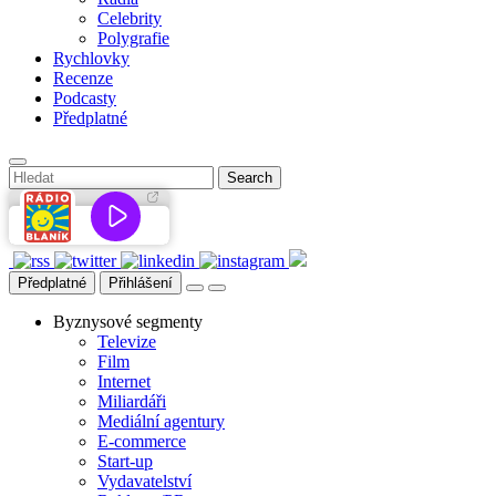
Celebrity
Polygrafie
Rychlovky
Recenze
Podcasty
Předplatné
Předplatné
Přihlášení
Byznysové segmenty
Televize
Film
Internet
Miliardáři
Mediální agentury
E-commerce
Start-up
Vydavatelství