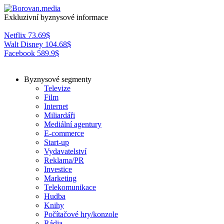
Exkluzivní byznysové informace
Netflix
73.69
$
Walt Disney
104.68
$
Facebook
589.9
$
Byznysové segmenty
Televize
Film
Internet
Miliardáři
Mediální agentury
E-commerce
Start-up
Vydavatelství
Reklama/PR
Investice
Marketing
Telekomunikace
Hudba
Knihy
Počítačové hry/konzole
Rádia