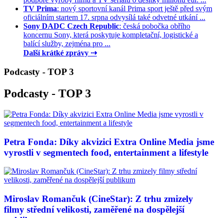
TV Prima
: nový sportovní kanál Prima sport ještě před svým
oficiálním startem 17. srpna odvysílá také odvetné utkání ...
Sony DADC Czech Republic
: česká pobočka obřího
koncernu Sony, která poskytuje kompletační, logistické a
balící služby, zejména pro ...
Další krátké zprávy ⇢
Podcasty - TOP 3
Podcasty - TOP 3
Petra Fonda: Díky akvizici Extra Online Media jsme
vyrostli v segmentech food, entertainment a lifestyle
Miroslav Romančuk (CineStar): Z trhu zmizely
filmy střední velikosti, zaměřené na dospělejší