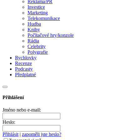
Reklama/PR
Investice
Marketing
Telekomunikace
Hudba
Knihy
Počítačové hry/konzole
Rádia
Celebrity
Polygrafie
Rychlovky
Recenze
Podcasty
Předplatné
Přihlášení
Jméno nebo e-mail:
Heslo:
Přihlásit
|
zapoměli jste heslo?