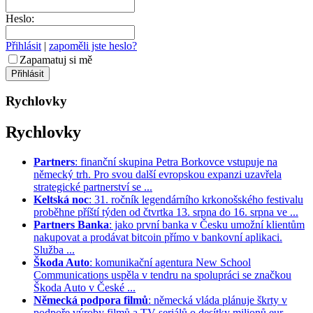
Heslo:
Přihlásit
|
zapoměli jste heslo?
Zapamatuj si mě
Rychlovky
Rychlovky
Partners
: finanční skupina Petra Borkovce vstupuje na
německý trh. Pro svou další evropskou expanzi uzavřela
strategické partnerství se ...
Keltská noc
: 31. ročník legendárního krkonošského festivalu
proběhne příští týden od čtvrtka 13. srpna do 16. srpna ve ...
Partners Banka
: jako první banka v Česku umožní klientům
nakupovat a prodávat bitcoin přímo v bankovní aplikaci.
Služba ...
Škoda Auto
: komunikační agentura New School
Communications uspěla v tendru na spolupráci se značkou
Škoda Auto v České ...
Německá podpora filmů
: německá vláda plánuje škrty v
podpoře výroby filmů a TV seriálů o desítky milionů eur. ...