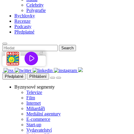
Celebrity
Polygrafie
Rychlovky
Recenze
Podcasty
Předplatné
Předplatné
Přihlášení
Byznysové segmenty
Televize
Film
Internet
Miliardáři
Mediální agentury
E-commerce
Start-up
Vydavatelství