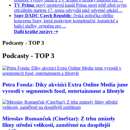
TV Prima
: nový sportovní kanál Prima sport ještě před svým
oficiálním startem 17. srpna odvysílá také odvetné utkání ...
Sony DADC Czech Republic
: česká pobočka obřího
koncernu Sony, která poskytuje kompletační, logistické a
balící služby, zejména pro ...
Další krátké zprávy ⇢
Podcasty - TOP 3
Podcasty - TOP 3
Petra Fonda: Díky akvizici Extra Online Media jsme
vyrostli v segmentech food, entertainment a lifestyle
Miroslav Romančuk (CineStar): Z trhu zmizely
filmy střední velikosti, zaměřené na dospělejší