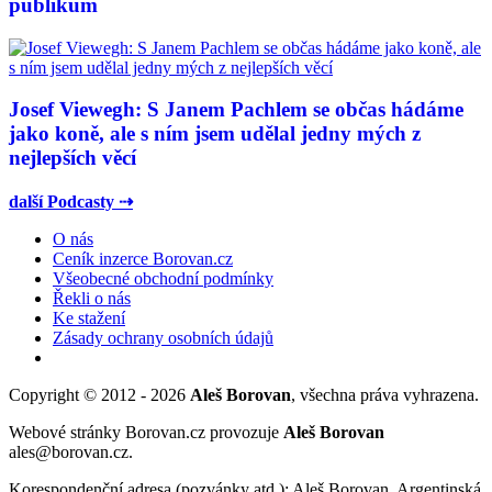
publikum
Josef Viewegh: S Janem Pachlem se občas hádáme
jako koně, ale s ním jsem udělal jedny mých z
nejlepších věcí
další Podcasty ⇢
O nás
Ceník inzerce Borovan.cz
Všeobecné obchodní podmínky
Řekli o nás
Ke stažení
Zásady ochrany osobních údajů
Copyright © 2012 - 2026
Aleš Borovan
, všechna práva vyhrazena.
Webové stránky Borovan.cz provozuje
Aleš Borovan
ales@borovan.cz.
Korespondenční adresa (pozvánky atd.): Aleš Borovan, Argentinská