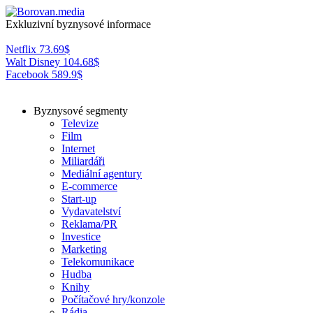
Exkluzivní byznysové informace
Netflix
73.69
$
Walt Disney
104.68
$
Facebook
589.9
$
Byznysové segmenty
Televize
Film
Internet
Miliardáři
Mediální agentury
E-commerce
Start-up
Vydavatelství
Reklama/PR
Investice
Marketing
Telekomunikace
Hudba
Knihy
Počítačové hry/konzole
Rádia