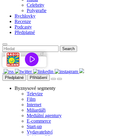
Celebrity
Polygrafie
Rychlovky
Recenze
Podcasty
Předplatné
Předplatné
Přihlášení
Byznysové segmenty
Televize
Film
Internet
Miliardáři
Mediální agentury
E-commerce
Start-up
Vydavatelství