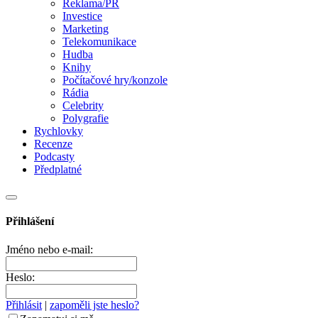
Reklama/PR
Investice
Marketing
Telekomunikace
Hudba
Knihy
Počítačové hry/konzole
Rádia
Celebrity
Polygrafie
Rychlovky
Recenze
Podcasty
Předplatné
Přihlášení
Jméno nebo e-mail:
Heslo:
Přihlásit
|
zapoměli jste heslo?