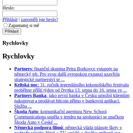
Heslo:
Přihlásit
|
zapoměli jste heslo?
Zapamatuj si mě
Rychlovky
Rychlovky
Partners
: finanční skupina Petra Borkovce vstupuje na
německý trh. Pro svou další evropskou expanzi uzavřela
strategické partnerství se ...
Keltská noc
: 31. ročník legendárního krkonošského festivalu
proběhne příští týden od čtvrtka 13. srpna do 16. srpna ve ...
Partners Banka
: jako první banka v Česku umožní klientům
nakupovat a prodávat bitcoin přímo v bankovní aplikaci.
Služba ...
Škoda Auto
: komunikační agentura New School
Communications uspěla v tendru na spolupráci se značkou
Škoda Auto v České ...
Německá podpora filmů
: německá vláda plánuje škrty v
podpoře výroby filmů a TV seriálů o desítky milionů eur. ...