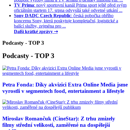
TV Prima
: nový sportovní kanál Prima sport ještě před svým
oficiálním startem 17. srpna odvysílá také odvetné utkání ...
Sony DADC Czech Republic
: česká pobočka obřího
koncernu Sony, která poskytuje kompletační, logistické a
balící služby, zejména pro ...
Další krátké zprávy ⇢
Podcasty - TOP 3
Podcasty - TOP 3
Petra Fonda: Díky akvizici Extra Online Media jsme
vyrostli v segmentech food, entertainment a lifestyle
Miroslav Romančuk (CineStar): Z trhu zmizely
filmy střední velikosti, zaměřené na dospělejší