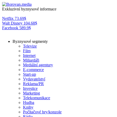
Exkluzivní byznysové informace
Netflix
73.69
$
Walt Disney
104.68
$
Facebook
589.9
$
Byznysové segmenty
Televize
Film
Internet
Miliardáři
Mediální agentury
E-commerce
Start-up
Vydavatelství
Reklama/PR
Investice
Marketing
Telekomunikace
Hudba
Knihy
Počítačové hry/konzole
Rádia