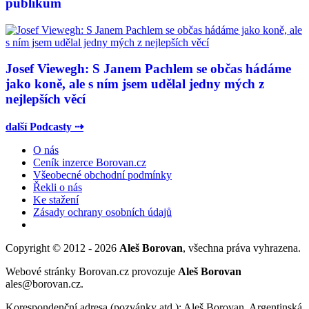
publikum
Josef Viewegh: S Janem Pachlem se občas hádáme
jako koně, ale s ním jsem udělal jedny mých z
nejlepších věcí
další Podcasty ⇢
O nás
Ceník inzerce Borovan.cz
Všeobecné obchodní podmínky
Řekli o nás
Ke stažení
Zásady ochrany osobních údajů
Copyright © 2012 - 2026
Aleš Borovan
, všechna práva vyhrazena.
Webové stránky Borovan.cz provozuje
Aleš Borovan
ales@borovan.cz.
Korespondenční adresa (pozvánky atd.): Aleš Borovan, Argentinská