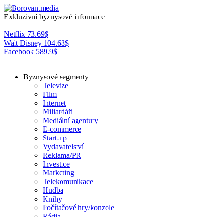
Exkluzivní byznysové informace
Netflix
73.69
$
Walt Disney
104.68
$
Facebook
589.9
$
Byznysové segmenty
Televize
Film
Internet
Miliardáři
Mediální agentury
E-commerce
Start-up
Vydavatelství
Reklama/PR
Investice
Marketing
Telekomunikace
Hudba
Knihy
Počítačové hry/konzole
Rádia