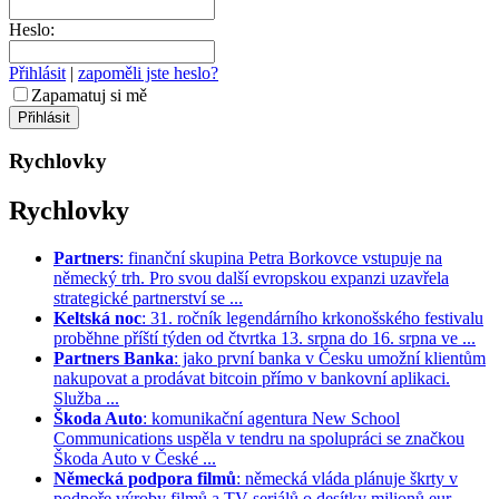
Heslo:
Přihlásit
|
zapoměli jste heslo?
Zapamatuj si mě
Rychlovky
Rychlovky
Partners
: finanční skupina Petra Borkovce vstupuje na
německý trh. Pro svou další evropskou expanzi uzavřela
strategické partnerství se ...
Keltská noc
: 31. ročník legendárního krkonošského festivalu
proběhne příští týden od čtvrtka 13. srpna do 16. srpna ve ...
Partners Banka
: jako první banka v Česku umožní klientům
nakupovat a prodávat bitcoin přímo v bankovní aplikaci.
Služba ...
Škoda Auto
: komunikační agentura New School
Communications uspěla v tendru na spolupráci se značkou
Škoda Auto v České ...
Německá podpora filmů
: německá vláda plánuje škrty v
podpoře výroby filmů a TV seriálů o desítky milionů eur. ...