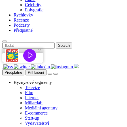
Celebrity
Polygrafie
Rychlovky
Recenze
Podcasty
Předplatné
Předplatné
Přihlášení
Byznysové segmenty
Televize
Film
Internet
Miliardáři
Mediální agentury
E-commerce
Start-up
Vydavatelství