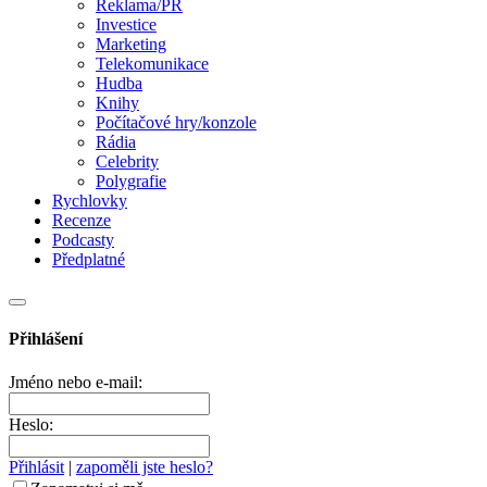
Reklama/PR
Investice
Marketing
Telekomunikace
Hudba
Knihy
Počítačové hry/konzole
Rádia
Celebrity
Polygrafie
Rychlovky
Recenze
Podcasty
Předplatné
Přihlášení
Jméno nebo e-mail:
Heslo:
Přihlásit
|
zapoměli jste heslo?