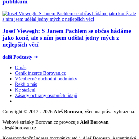
publikum
Josef Viewegh: S Janem Pachlem se občas hádáme
jako koně, ale s ním jsem udělal jedny mých z
nejlepších věcí
další Podcasty ⇢
O nás
Ceník inzerce Borovan.cz
Všeobecné obchodní podmínky
Řekli o nás
Ke stažení
Zásady ochrany osobních údajů
Copyright © 2012 - 2026
Aleš Borovan
, všechna práva vyhrazena.
Webové stránky Borovan.cz provozuje
Aleš Borovan
ales@borovan.cz.
Korespondenční adresa (pozvánky atd.): Aleš Borovan, Argentinská