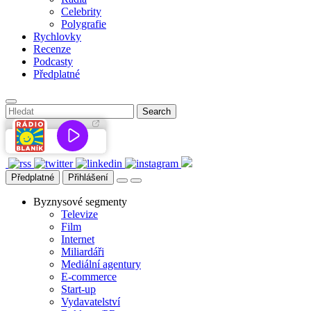
Celebrity
Polygrafie
Rychlovky
Recenze
Podcasty
Předplatné
Předplatné
Přihlášení
Byznysové segmenty
Televize
Film
Internet
Miliardáři
Mediální agentury
E-commerce
Start-up
Vydavatelství