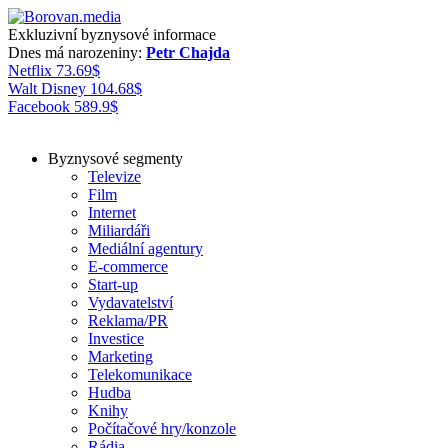
Exkluzivní byznysové informace
Dnes má narozeniny:
Petr Chajda
Netflix
73.69
$
Walt Disney
104.68
$
Facebook
589.9
$
Byznysové segmenty
Televize
Film
Internet
Miliardáři
Mediální agentury
E-commerce
Start-up
Vydavatelství
Reklama/PR
Investice
Marketing
Telekomunikace
Hudba
Knihy
Počítačové hry/konzole
Rádia