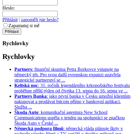
Heslo:
Přihlásit
|
zapoměli jste heslo?
Zapamatuj si mě
Rychlovky
Rychlovky
Partners
: finanční skupina Petra Borkovce vstupuje na
německý trh. Pro svou další evropskou expanzi uzavřela
strategické partnerství se ...
Keltská noc
: 31. ročník legendárního krkonošského festivalu
proběhne příští týden od čtvrtka 13. srpna do 16. srpna ve ...
Partners Banka
: jako první banka v Česku umožní klientům
nakupovat a prodávat bitcoin přímo v bankovní aplikaci.
Služba ...
Škoda Auto
: komunikační agentura New School
Communications uspěla v tendru na spolupráci se značkou
Škoda Auto v České ...
Německá podpora filmů
: německá vláda plánuje škrty v
podpoře výroby filmů a TV seriálů o desítky milionů eur. ...