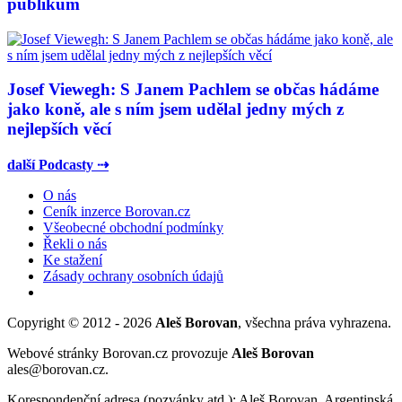
publikum
Josef Viewegh: S Janem Pachlem se občas hádáme
jako koně, ale s ním jsem udělal jedny mých z
nejlepších věcí
další Podcasty ⇢
O nás
Ceník inzerce Borovan.cz
Všeobecné obchodní podmínky
Řekli o nás
Ke stažení
Zásady ochrany osobních údajů
Copyright © 2012 - 2026
Aleš Borovan
, všechna práva vyhrazena.
Webové stránky Borovan.cz provozuje
Aleš Borovan
ales@borovan.cz.
Korespondenční adresa (pozvánky atd.): Aleš Borovan, Argentinská