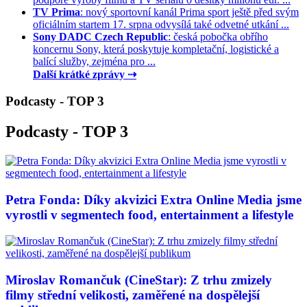
TV Prima
: nový sportovní kanál Prima sport ještě před svým
oficiálním startem 17. srpna odvysílá také odvetné utkání ...
Sony DADC Czech Republic
: česká pobočka obřího
koncernu Sony, která poskytuje kompletační, logistické a
balící služby, zejména pro ...
Další krátké zprávy ⇢
Podcasty - TOP 3
Podcasty - TOP 3
Petra Fonda: Díky akvizici Extra Online Media jsme
vyrostli v segmentech food, entertainment a lifestyle
Miroslav Romančuk (CineStar): Z trhu zmizely
filmy střední velikosti, zaměřené na dospělejší