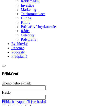
Reklama/PR
Investice
Marketing
Telekomunikace
Hudba
Knihy
Počítačové hry/konzole
Rádia
Celebrity
Polygrafie
Rychlovky
Recenze
Podcasty
Předplatné
Přihlášení
Jméno nebo e-mail:
Heslo:
Přihlásit
|
zapoměli jste heslo?