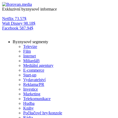
Exkluzivní byznysové informace
Netflix
73.57
$
Walt Disney
98.18
$
Facebook
587.94
$
Byznysové segmenty
Televize
Film
Internet
Miliardáři
Mediální agentury
E-commerce
Start-up
Vydavatelství
Reklama/PR
Investice
Marketing
Telekomunikace
Hudba
Knihy
Počítačové hry/konzole
Rádia