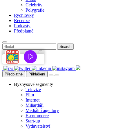
Celebrity
Polygrafie
Rychlovky
Recenze
Podcasty
Předplatné
Předplatné
Přihlášení
Byznysové segmenty
Televize
Film
Internet
Miliardáři
Mediální agentury
E-commerce
Start-up
Vydavatelství