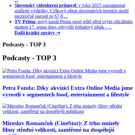
Slovenský videoherní průmysl
: v roku 2025 zaznamenal
smíšené výsledky. Celkový obrat slovenských herních studií
meziročně narostl ze 67,8 ...
TV Prima
: nový kanál Prima sport ještě před svým oficiálním
startem 17. srpna dnes odvysílá fotbalový trhák - ...
Další krátké zprávy ⇢
Podcasty - TOP 3
Podcasty - TOP 3
Petra Fonda: Díky akvizici Extra Online Media jsme
vyrostli v segmentech food, entertainment a lifestyle
Miroslav Romančuk (CineStar): Z trhu zmizely
filmy střední velikosti, zaměřené na dospělejší