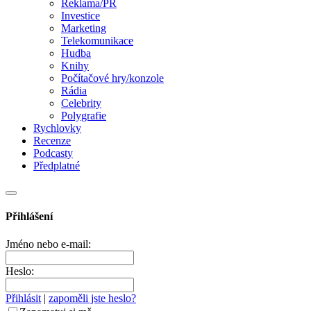
Reklama/PR
Investice
Marketing
Telekomunikace
Hudba
Knihy
Počítačové hry/konzole
Rádia
Celebrity
Polygrafie
Rychlovky
Recenze
Podcasty
Předplatné
Přihlášení
Jméno nebo e-mail:
Heslo:
Přihlásit
|
zapoměli jste heslo?