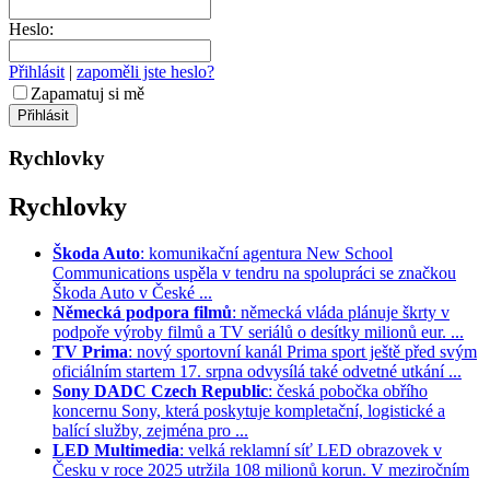
Heslo:
Přihlásit
|
zapoměli jste heslo?
Zapamatuj si mě
Rychlovky
Rychlovky
Škoda Auto
: komunikační agentura New School
Communications uspěla v tendru na spolupráci se značkou
Škoda Auto v České ...
Německá podpora filmů
: německá vláda plánuje škrty v
podpoře výroby filmů a TV seriálů o desítky milionů eur. ...
TV Prima
: nový sportovní kanál Prima sport ještě před svým
oficiálním startem 17. srpna odvysílá také odvetné utkání ...
Sony DADC Czech Republic
: česká pobočka obřího
koncernu Sony, která poskytuje kompletační, logistické a
balící služby, zejména pro ...
LED Multimedia
: velká reklamní síť LED obrazovek v
Česku v roce 2025 utržila 108 milionů korun. V meziročním
...