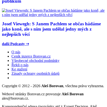
publikum
Josef Viewegh: S Janem Pachlem se občas hádáme
jako koně, ale s ním jsem udělal jedny mých z
nejlepších věcí
další Podcasty ⇢
O nás
Ceník inzerce Borovan.cz
Všeobecné obchodní podmínky
Řekli o nás
Ke stažení
Zásady ochrany osobních údajů
Copyright © 2012 - 2026
Aleš Borovan
, všechna práva vyhrazena.
Webové stránky Borovan.cz provozuje
Aleš Borovan
ales@borovan.cz.
Korespondenční adresa (pozvánky atd.): Expert Decision, Aleš