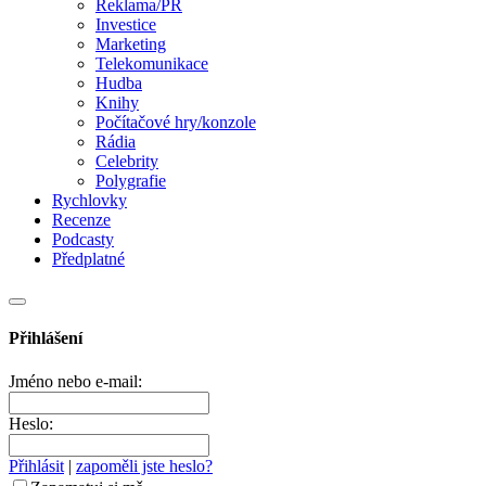
Reklama/PR
Investice
Marketing
Telekomunikace
Hudba
Knihy
Počítačové hry/konzole
Rádia
Celebrity
Polygrafie
Rychlovky
Recenze
Podcasty
Předplatné
Přihlášení
Jméno nebo e-mail:
Heslo:
Přihlásit
|
zapoměli jste heslo?