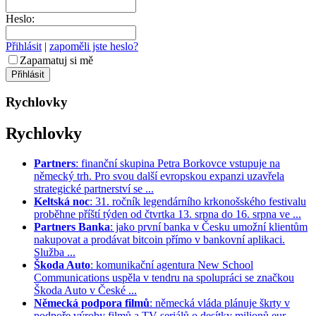
Heslo:
Přihlásit
|
zapoměli jste heslo?
Zapamatuj si mě
Rychlovky
Rychlovky
Partners
: finanční skupina Petra Borkovce vstupuje na
německý trh. Pro svou další evropskou expanzi uzavřela
strategické partnerství se ...
Keltská noc
: 31. ročník legendárního krkonošského festivalu
proběhne příští týden od čtvrtka 13. srpna do 16. srpna ve ...
Partners Banka
: jako první banka v Česku umožní klientům
nakupovat a prodávat bitcoin přímo v bankovní aplikaci.
Služba ...
Škoda Auto
: komunikační agentura New School
Communications uspěla v tendru na spolupráci se značkou
Škoda Auto v České ...
Německá podpora filmů
: německá vláda plánuje škrty v
podpoře výroby filmů a TV seriálů o desítky milionů eur. ...