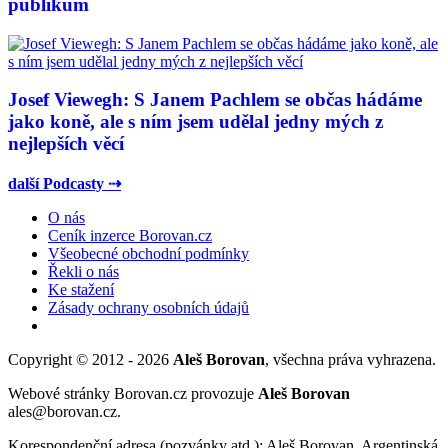
publikum
Josef Viewegh: S Janem Pachlem se občas hádáme
jako koně, ale s ním jsem udělal jedny mých z
nejlepších věcí
další Podcasty ⇢
O nás
Ceník inzerce Borovan.cz
Všeobecné obchodní podmínky
Řekli o nás
Ke stažení
Zásady ochrany osobních údajů
Copyright © 2012 - 2026
Aleš Borovan
, všechna práva vyhrazena.
Webové stránky Borovan.cz provozuje
Aleš Borovan
ales@borovan.cz.
Korespondenční adresa (pozvánky atd.): Aleš Borovan, Argentinská