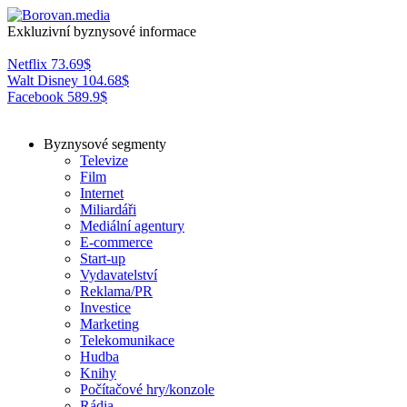
Exkluzivní byznysové informace
Netflix
73.69
$
Walt Disney
104.68
$
Facebook
589.9
$
Byznysové segmenty
Televize
Film
Internet
Miliardáři
Mediální agentury
E-commerce
Start-up
Vydavatelství
Reklama/PR
Investice
Marketing
Telekomunikace
Hudba
Knihy
Počítačové hry/konzole
Rádia