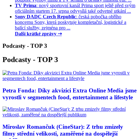
TV Prima
: nový sportovní kanál Prima sport ještě před svým
oficiálním startem 17. srpna odvysílá také odvetné utkání ...
Sony DADC Czech Republic
: česká pobočka obřího
koncernu Sony, která poskytuje kompletační, logistické a
balící služby, zejména pro ...
Další krátké zprávy ⇢
Podcasty - TOP 3
Podcasty - TOP 3
Petra Fonda: Díky akvizici Extra Online Media jsme
vyrostli v segmentech food, entertainment a lifestyle
Miroslav Romančuk (CineStar): Z trhu zmizely
filmy střední velikosti, zaměřené na dospělejší