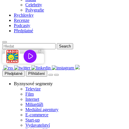
Celebrity
Polygrafie
Rychlovky
Recenze
Podcasty
Předplatné
Předplatné
Přihlášení
Byznysové segmenty
Televize
Film
Internet
Miliardáři
Mediální agentury
E-commerce
Start-up
Vydavatelství