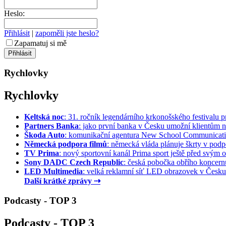
Heslo:
Přihlásit
|
zapoměli jste heslo?
Zapamatuj si mě
Rychlovky
Rychlovky
Keltská noc
: 31. ročník legendárního krkonošského festivalu pr
Partners Banka
: jako první banka v Česku umožní klientům na
Škoda Auto
: komunikační agentura New School Communication
Německá podpora filmů
: německá vláda plánuje škrty v podpo
TV Prima
: nový sportovní kanál Prima sport ještě před svým of
Sony DADC Czech Republic
: česká pobočka obřího koncernu 
LED Multimedia
: velká reklamní síť LED obrazovek v Česku 
Další krátké zprávy ⇢
Podcasty - TOP 3
Podcasty - TOP 3