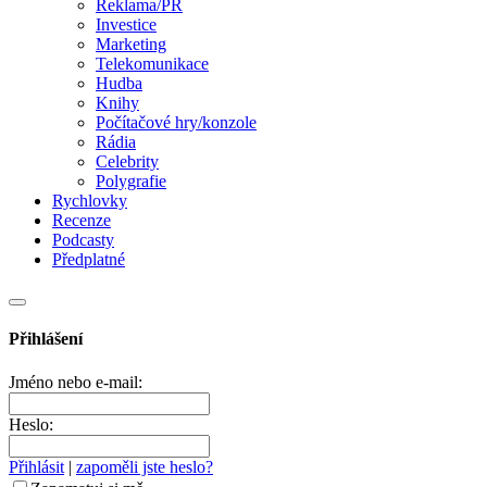
Reklama/PR
Investice
Marketing
Telekomunikace
Hudba
Knihy
Počítačové hry/konzole
Rádia
Celebrity
Polygrafie
Rychlovky
Recenze
Podcasty
Předplatné
Přihlášení
Jméno nebo e-mail:
Heslo:
Přihlásit
|
zapoměli jste heslo?