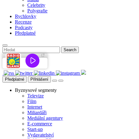
Celebrity
Polygrafie
Rychlovky
Recenze
Podcasty
Předplatné
Předplatné
Přihlášení
Byznysové segmenty
Televize
Film
Internet
Miliardáři
Mediální agentury
E-commerce
Start-up
Vydavatelství