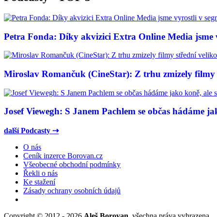
Petra Fonda: Díky akvizici Extra Online Media jsme vy
Miroslav Romančuk (CineStar): Z trhu zmizely filmy s
Josef Viewegh: S Janem Pachlem se občas hádáme jako
další Podcasty ⇢
O nás
Ceník inzerce Borovan.cz
Všeobecné obchodní podmínky
Řekli o nás
Ke stažení
Zásady ochrany osobních údajů
Copyright © 2012 - 2026
Aleš Borovan
, všechna práva vyhrazena.