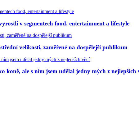
rostli v segmentech food, entertainment a lifestyle
třední velikosti, zaměřené na dospělejší publikum
 koně, ale s ním jsem udělal jedny mých z nejlepších 