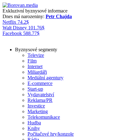
Exkluzivní byznysové informace
Dnes má narozeniny:
Petr Chajda
Netflix
74.2
$
Walt Disney
101.76
$
Facebook
588.77
$
Byznysové segmenty
Televize
Film
Internet
Miliardáři
Mediální agentury
E-commerce
Start-up
Vydavatelství
Reklama/PR
Investice
Marketing
Telekomunikace
Hudba
Knihy
Počítačové hry/konzole
Rádia