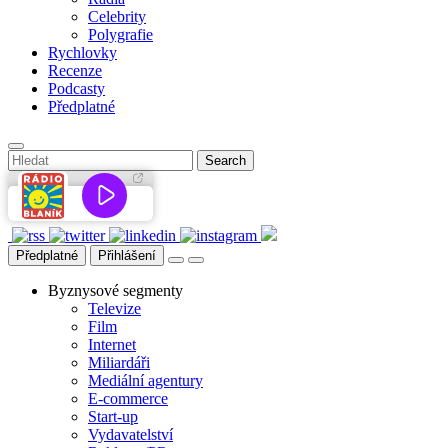
Celebrity
Polygrafie
Rychlovky
Recenze
Podcasty
Předplatné
Předplatné
Přihlášení
Byznysové segmenty
Televize
Film
Internet
Miliardáři
Mediální agentury
E-commerce
Start-up
Vydavatelství