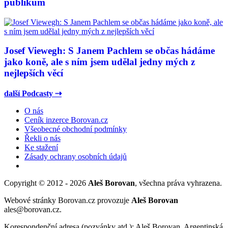
publikum
Josef Viewegh: S Janem Pachlem se občas hádáme
jako koně, ale s ním jsem udělal jedny mých z
nejlepších věcí
další Podcasty ⇢
O nás
Ceník inzerce Borovan.cz
Všeobecné obchodní podmínky
Řekli o nás
Ke stažení
Zásady ochrany osobních údajů
Copyright © 2012 - 2026
Aleš Borovan
, všechna práva vyhrazena.
Webové stránky Borovan.cz provozuje
Aleš Borovan
ales@borovan.cz.
Korespondenční adresa (pozvánky atd.): Aleš Borovan, Argentinská