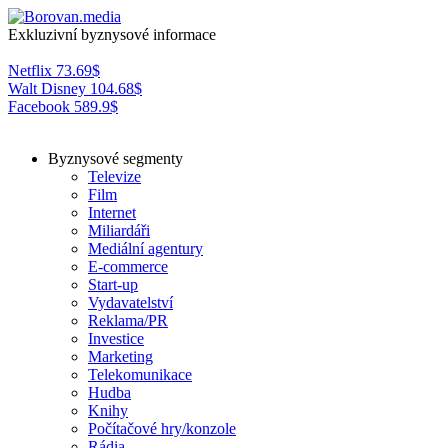
Exkluzivní byznysové informace
Netflix
73.69
$
Walt Disney
104.68
$
Facebook
589.9
$
Byznysové segmenty
Televize
Film
Internet
Miliardáři
Mediální agentury
E-commerce
Start-up
Vydavatelství
Reklama/PR
Investice
Marketing
Telekomunikace
Hudba
Knihy
Počítačové hry/konzole
Rádia