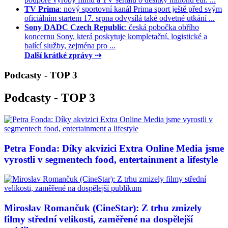
TV Prima
: nový sportovní kanál Prima sport ještě před svým
oficiálním startem 17. srpna odvysílá také odvetné utkání ...
Sony DADC Czech Republic
: česká pobočka obřího
koncernu Sony, která poskytuje kompletační, logistické a
balící služby, zejména pro ...
Další krátké zprávy ⇢
Podcasty - TOP 3
Podcasty - TOP 3
Petra Fonda: Díky akvizici Extra Online Media jsme
vyrostli v segmentech food, entertainment a lifestyle
Miroslav Romančuk (CineStar): Z trhu zmizely
filmy střední velikosti, zaměřené na dospělejší