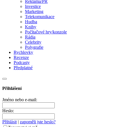
Reklama/PR
Investice
Marketing
Telekomunikace
Hudba
Knihy
Počítačové hry/konzole
Rádia
Celebrity
Polygrafie
Rychlovky
Recenze
Podcasty
Předplatné
Přihlášení
Jméno nebo e-mail:
Heslo:
Přihlásit
|
zapoměli jste heslo?