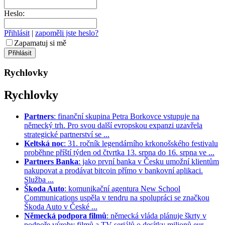
Heslo:
Přihlásit
|
zapoměli jste heslo?
Zapamatuj si mě
Rychlovky
Rychlovky
Partners
: finanční skupina Petra Borkovce vstupuje na
německý trh. Pro svou další evropskou expanzi uzavřela
strategické partnerství se ...
Keltská noc
: 31. ročník legendárního krkonošského festivalu
proběhne příští týden od čtvrtka 13. srpna do 16. srpna ve ...
Partners Banka
: jako první banka v Česku umožní klientům
nakupovat a prodávat bitcoin přímo v bankovní aplikaci.
Služba ...
Škoda Auto
: komunikační agentura New School
Communications uspěla v tendru na spolupráci se značkou
Škoda Auto v České ...
Německá podpora filmů
: německá vláda plánuje škrty v
podpoře výroby filmů a TV seriálů o desítky milionů eur. ...