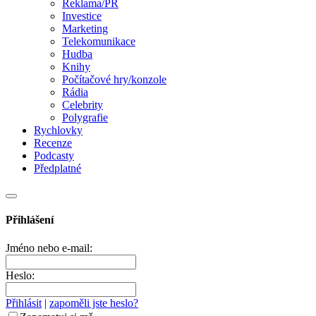
Reklama/PR
Investice
Marketing
Telekomunikace
Hudba
Knihy
Počítačové hry/konzole
Rádia
Celebrity
Polygrafie
Rychlovky
Recenze
Podcasty
Předplatné
Přihlášení
Jméno nebo e-mail:
Heslo:
Přihlásit
|
zapoměli jste heslo?