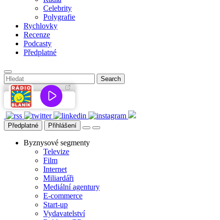
Celebrity
Polygrafie
Rychlovky
Recenze
Podcasty
Předplatné
Předplatné
Přihlášení
Byznysové segmenty
Televize
Film
Internet
Miliardáři
Mediální agentury
E-commerce
Start-up
Vydavatelství