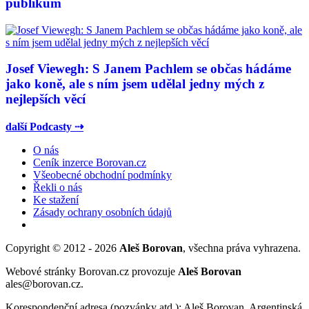
publikum
Josef Viewegh: S Janem Pachlem se občas hádáme
jako koně, ale s ním jsem udělal jedny mých z
nejlepších věcí
další Podcasty ⇢
O nás
Ceník inzerce Borovan.cz
Všeobecné obchodní podmínky
Řekli o nás
Ke stažení
Zásady ochrany osobních údajů
Copyright © 2012 - 2026
Aleš Borovan
, všechna práva vyhrazena.
Webové stránky Borovan.cz provozuje
Aleš Borovan
ales@borovan.cz.
Korespondenční adresa (pozvánky atd.): Aleš Borovan, Argentinská