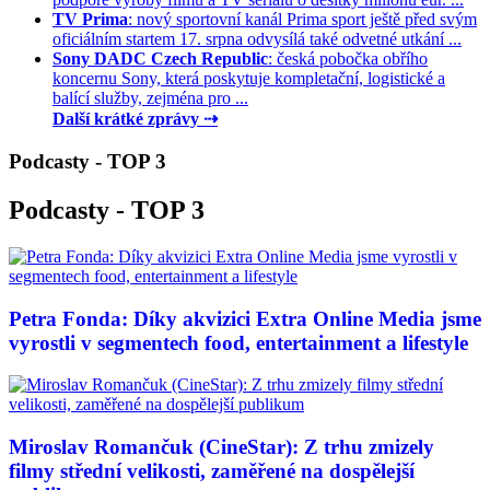
TV Prima
: nový sportovní kanál Prima sport ještě před svým
oficiálním startem 17. srpna odvysílá také odvetné utkání ...
Sony DADC Czech Republic
: česká pobočka obřího
koncernu Sony, která poskytuje kompletační, logistické a
balící služby, zejména pro ...
Další krátké zprávy ⇢
Podcasty - TOP 3
Podcasty - TOP 3
Petra Fonda: Díky akvizici Extra Online Media jsme
vyrostli v segmentech food, entertainment a lifestyle
Miroslav Romančuk (CineStar): Z trhu zmizely
filmy střední velikosti, zaměřené na dospělejší