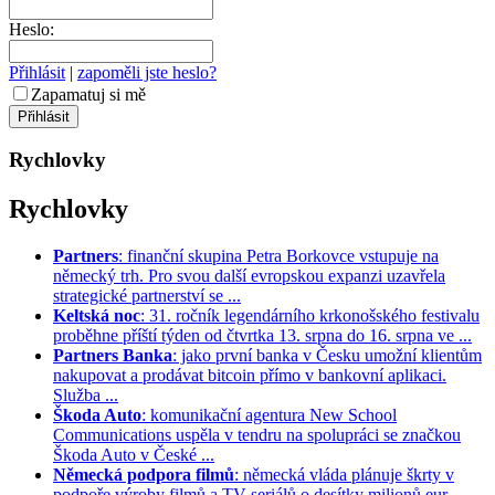
Heslo:
Přihlásit
|
zapoměli jste heslo?
Zapamatuj si mě
Rychlovky
Rychlovky
Partners
: finanční skupina Petra Borkovce vstupuje na
německý trh. Pro svou další evropskou expanzi uzavřela
strategické partnerství se ...
Keltská noc
: 31. ročník legendárního krkonošského festivalu
proběhne příští týden od čtvrtka 13. srpna do 16. srpna ve ...
Partners Banka
: jako první banka v Česku umožní klientům
nakupovat a prodávat bitcoin přímo v bankovní aplikaci.
Služba ...
Škoda Auto
: komunikační agentura New School
Communications uspěla v tendru na spolupráci se značkou
Škoda Auto v České ...
Německá podpora filmů
: německá vláda plánuje škrty v
podpoře výroby filmů a TV seriálů o desítky milionů eur. ...