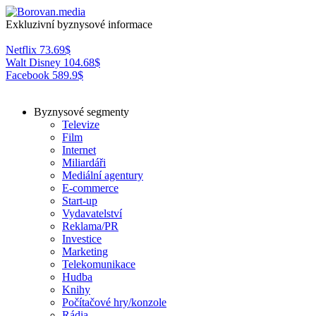
Exkluzivní byznysové informace
Netflix
73.69
$
Walt Disney
104.68
$
Facebook
589.9
$
Byznysové segmenty
Televize
Film
Internet
Miliardáři
Mediální agentury
E-commerce
Start-up
Vydavatelství
Reklama/PR
Investice
Marketing
Telekomunikace
Hudba
Knihy
Počítačové hry/konzole
Rádia