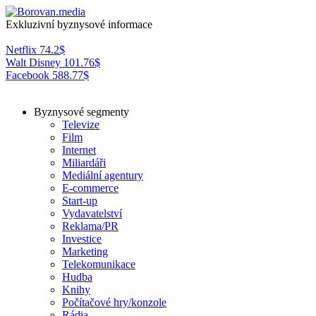
Exkluzivní byznysové informace
Netflix
74.2
$
Walt Disney
101.76
$
Facebook
588.77
$
Byznysové segmenty
Televize
Film
Internet
Miliardáři
Mediální agentury
E-commerce
Start-up
Vydavatelství
Reklama/PR
Investice
Marketing
Telekomunikace
Hudba
Knihy
Počítačové hry/konzole
Rádia