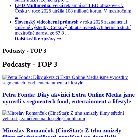
LED Multimedia
: velká reklamní síť LED obrazovek v
Česku v roce 2025 utržila 108 milionů korun. V meziročním
...
Slovenský videoherní průmysl
: v roku 2025 zaznamenal
smíšené výsledky. Celkový obrat slovenských herních studií
meziročně narostl ze 67,8 ...
Další krátké zprávy ⇢
Podcasty - TOP 3
Podcasty - TOP 3
Petra Fonda: Díky akvizici Extra Online Media jsme
vyrostli v segmentech food, entertainment a lifestyle
Miroslav Romančuk (CineStar): Z trhu zmizely