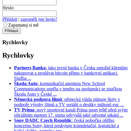
Heslo:
Přihlásit
|
zapoměli jste heslo?
Zapamatuj si mě
Rychlovky
Rychlovky
Partners Banka
: jako první banka v Česku umožní klientům
nakupovat a prodávat bitcoin přímo v bankovní aplikaci.
Služba ...
Škoda Auto
: komunikační agentura New School
Communications uspěla v tendru na spolupráci se značkou
Škoda Auto v České ...
Německá podpora filmů
: německá vláda plánuje škrty v
podpoře výroby filmů a TV seriálů o desítky milionů eur. ...
TV Prima
: nový sportovní kanál Prima sport ještě před svým
oficiálním startem 17. srpna odvysílá také odvetné utkání ...
Sony DADC Czech Republic
: česká pobočka obřího
koncernu Sony, která poskytuje kompletační, logistické a
balící služby, zejména pro ...