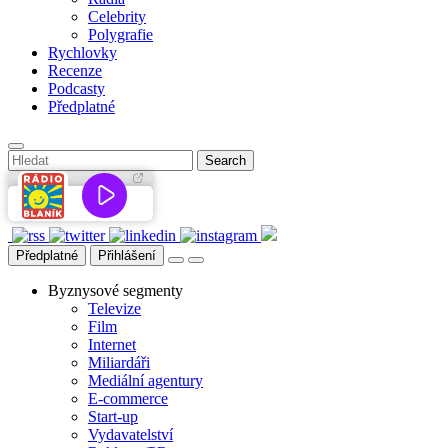
Celebrity
Polygrafie
Rychlovky
Recenze
Podcasty
Předplatné
Předplatné
Přihlášení
Byznysové segmenty
Televize
Film
Internet
Miliardáři
Mediální agentury
E-commerce
Start-up
Vydavatelství