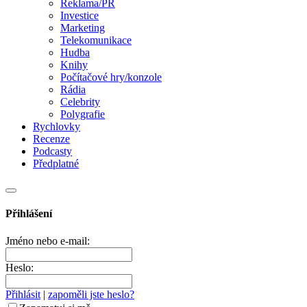
Reklama/PR
Investice
Marketing
Telekomunikace
Hudba
Knihy
Počítačové hry/konzole
Rádia
Celebrity
Polygrafie
Rychlovky
Recenze
Podcasty
Předplatné
Přihlášení
Jméno nebo e-mail:
Heslo:
Přihlásit
|
zapoměli jste heslo?