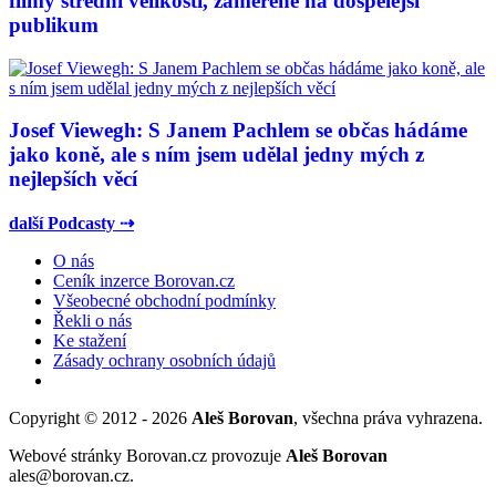
filmy střední velikosti, zaměřené na dospělejší
publikum
Josef Viewegh: S Janem Pachlem se občas hádáme
jako koně, ale s ním jsem udělal jedny mých z
nejlepších věcí
další Podcasty ⇢
O nás
Ceník inzerce Borovan.cz
Všeobecné obchodní podmínky
Řekli o nás
Ke stažení
Zásady ochrany osobních údajů
Copyright © 2012 - 2026
Aleš Borovan
, všechna práva vyhrazena.
Webové stránky Borovan.cz provozuje
Aleš Borovan
ales@borovan.cz.