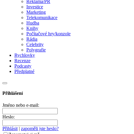
Reklama/PR
Investice
Marketing
Telekomunikace
Hudba
Knihy
Počítačové hry/konzole
Rádia
Celebrity
Polygrafie
Rychlovky
Recenze
Podcasty
Předplatné
Přihlášení
Jméno nebo e-mail:
Heslo:
Přihlásit
|
zapoměli jste heslo?