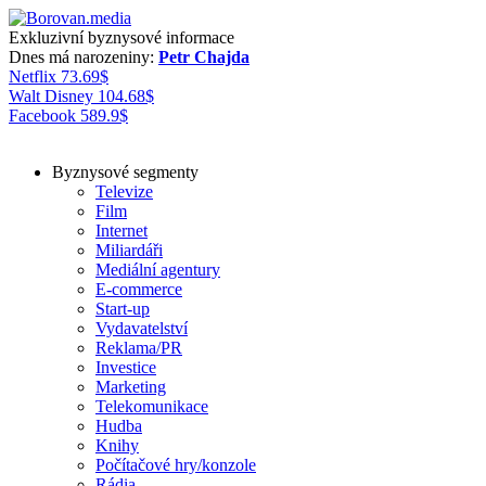
Exkluzivní byznysové informace
Dnes má narozeniny:
Petr Chajda
Netflix
73.69
$
Walt Disney
104.68
$
Facebook
589.9
$
Byznysové segmenty
Televize
Film
Internet
Miliardáři
Mediální agentury
E-commerce
Start-up
Vydavatelství
Reklama/PR
Investice
Marketing
Telekomunikace
Hudba
Knihy
Počítačové hry/konzole
Rádia