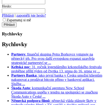
Heslo:
Přihlásit
|
zapoměli jste heslo?
Zapamatuj si mě
Rychlovky
Rychlovky
Partners
: finanční skupina Petra Borkovce vstupuje na
německý trh. Pro svou další evropskou expanzi uzavřela
strategické partnerství se ...
Keltská noc
: 31. ročník legendárního krkonošského festivalu
proběhne příští týden od čtvrtka 13. srpna do 16. srpna ve ...
Partners Banka
: jako první banka v Česku umožní klientům
nakupovat a prodávat bitcoin přímo v bankovní aplikaci.
Služba ...
Škoda Auto
: komunikační agentura New School
Communications uspěla v tendru na spolupráci se značkou
Škoda Auto v České ...
Německá podpora filmů
: německá vláda plánuje škrty v
podpoře výroby filmů a TV seriálů o desítky milionů eur. ...