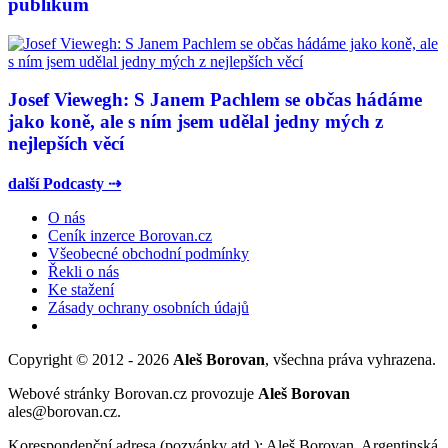
publikum
Josef Viewegh: S Janem Pachlem se občas hádáme
jako koně, ale s ním jsem udělal jedny mých z
nejlepších věcí
další Podcasty ⇢
O nás
Ceník inzerce Borovan.cz
Všeobecné obchodní podmínky
Řekli o nás
Ke stažení
Zásady ochrany osobních údajů
Copyright © 2012 - 2026
Aleš Borovan
, všechna práva vyhrazena.
Webové stránky Borovan.cz provozuje
Aleš Borovan
ales@borovan.cz.
Korespondenční adresa (pozvánky atd.): Aleš Borovan, Argentinská