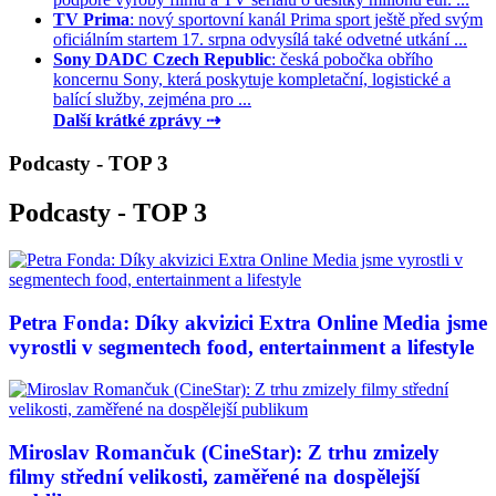
TV Prima
: nový sportovní kanál Prima sport ještě před svým
oficiálním startem 17. srpna odvysílá také odvetné utkání ...
Sony DADC Czech Republic
: česká pobočka obřího
koncernu Sony, která poskytuje kompletační, logistické a
balící služby, zejména pro ...
Další krátké zprávy ⇢
Podcasty - TOP 3
Podcasty - TOP 3
Petra Fonda: Díky akvizici Extra Online Media jsme
vyrostli v segmentech food, entertainment a lifestyle
Miroslav Romančuk (CineStar): Z trhu zmizely
filmy střední velikosti, zaměřené na dospělejší