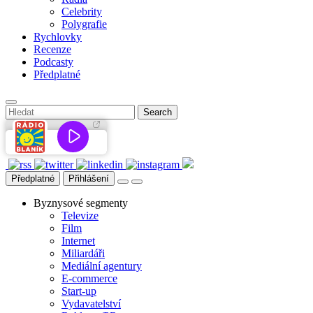
Celebrity
Polygrafie
Rychlovky
Recenze
Podcasty
Předplatné
Předplatné
Přihlášení
Byznysové segmenty
Televize
Film
Internet
Miliardáři
Mediální agentury
E-commerce
Start-up
Vydavatelství