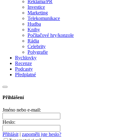
Reklama/PR
Investice
Marketing
Telekomunikace
Hudba
Knihy
Počítačové hry/konzole
Rádia
Celebrity
Polygrafie
Rychlovky
Recenze
Podcasty
Předplatné
Přihlášení
Jméno nebo e-mail:
Heslo:
Přihlásit
|
zapoměli jste heslo?