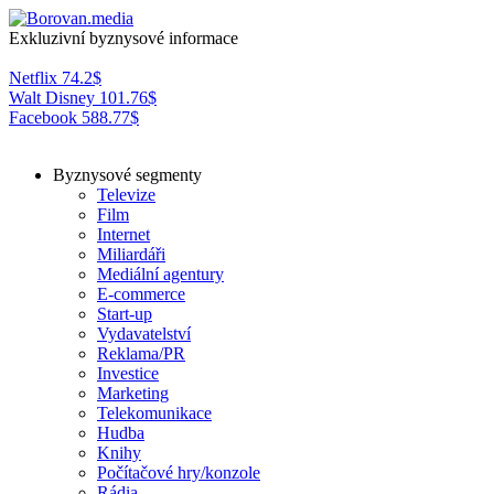
Exkluzivní byznysové informace
Netflix
74.2
$
Walt Disney
101.76
$
Facebook
588.77
$
Byznysové segmenty
Televize
Film
Internet
Miliardáři
Mediální agentury
E-commerce
Start-up
Vydavatelství
Reklama/PR
Investice
Marketing
Telekomunikace
Hudba
Knihy
Počítačové hry/konzole
Rádia