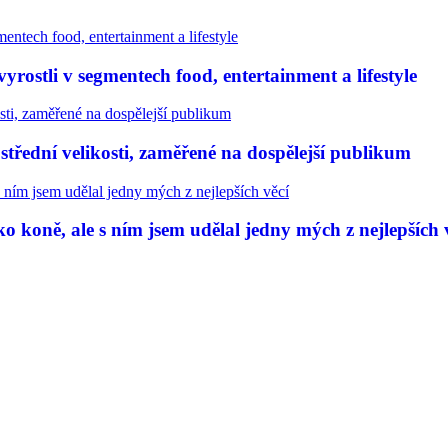
rostli v segmentech food, entertainment a lifestyle
třední velikosti, zaměřené na dospělejší publikum
 koně, ale s ním jsem udělal jedny mých z nejlepších 