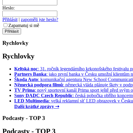
Heslo:
Přihlásit
|
zapoměli jste heslo?
Zapamatuj si mě
Rychlovky
Rychlovky
Keltská noc
: 31. ročník legendárního krkonošského festivalu pr
Partners Banka
: jako první banka v Česku umožní klientům na
Škoda Auto
: komunikační agentura New School Communication
Německá podpora filmů
: německá vláda plánuje škrty v podpo
TV Prima
: nový sportovní kanál Prima sport ještě před svým of
Sony DADC Czech Republic
: česká pobočka obřího koncernu 
LED Multimedia
: velká reklamní síť LED obrazovek v Česku 
Další krátké zprávy ⇢
Podcasty - TOP 3
Podcasty - TOP 3