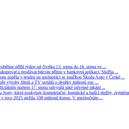
oběhne příští týden od čtvrtka 13. srpna do 16. srpna ve ...
kupovat a prodávat bitcoin přímo v bankovní aplikaci. Služba ...
s uspěla v tendru na spolupráci se značkou Škoda Auto v České ...
ře výroby filmů a TV seriálů o desítky milionů eur. ...
iciálním startem 17. srpna odvysílá také odvetné utkání ...
Sony, která poskytuje kompletační, logistické a balící služby, zejména 
v roce 2025 utržila 108 milionů korun. V meziročním ...