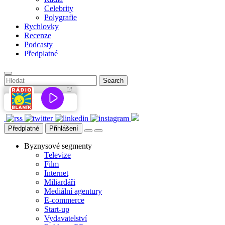
Celebrity
Polygrafie
Rychlovky
Recenze
Podcasty
Předplatné
Předplatné
Přihlášení
Byznysové segmenty
Televize
Film
Internet
Miliardáři
Mediální agentury
E-commerce
Start-up
Vydavatelství