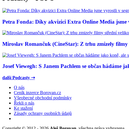
Petra Fonda: Díky akvizici Extra Online Media jsme vy
Miroslav Romančuk (CineStar): Z trhu zmizely filmy s
Josef Viewegh: S Janem Pachlem se občas hádáme jako
další Podcasty ⇢
O nás
Ceník inzerce Borovan.cz
Všeobecné obchodní podmínky
Řekli o nás
Ke stažení
Zásady ochrany osobních údajů
Copyright © 2012 - 2026
Aleš Borovan
, všechna práva vyhrazena.