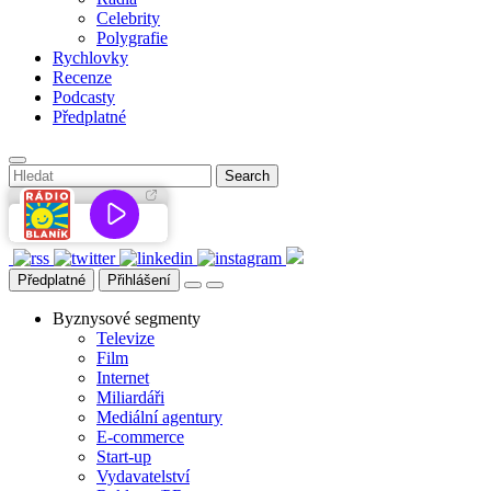
Celebrity
Polygrafie
Rychlovky
Recenze
Podcasty
Předplatné
Předplatné
Přihlášení
Byznysové segmenty
Televize
Film
Internet
Miliardáři
Mediální agentury
E-commerce
Start-up
Vydavatelství