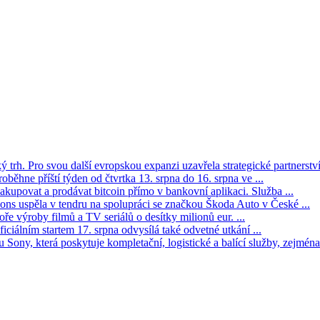
trh. Pro svou další evropskou expanzi uzavřela strategické partnerství 
oběhne příští týden od čtvrtka 13. srpna do 16. srpna ve ...
kupovat a prodávat bitcoin přímo v bankovní aplikaci. Služba ...
s uspěla v tendru na spolupráci se značkou Škoda Auto v České ...
ře výroby filmů a TV seriálů o desítky milionů eur. ...
iciálním startem 17. srpna odvysílá také odvetné utkání ...
Sony, která poskytuje kompletační, logistické a balící služby, zejména 