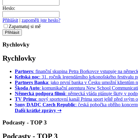
Heslo:
Přihlásit
|
zapoměli jste heslo?
Zapamatuj si mě
Rychlovky
Rychlovky
Partners
: finanční skupina Petra Borkovce vstupuje na německý 
Keltská noc
: 31. ročník legendárního krkonošského festivalu pr
Partners Banka
: jako první banka v Česku umožní klientům na
Škoda Auto
: komunikační agentura New School Communication
Německá podpora filmů
: německá vláda plánuje škrty v podpo
TV Prima
: nový sportovní kanál Prima sport ještě před svým of
Sony DADC Czech Republic
: česká pobočka obřího koncernu 
Další krátké zprávy ⇢
Podcasty - TOP 3
Podcasty - TOP 3