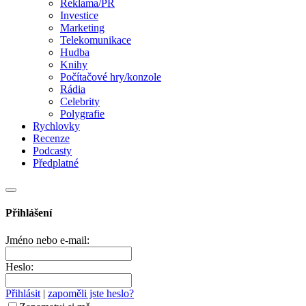
Reklama/PR
Investice
Marketing
Telekomunikace
Hudba
Knihy
Počítačové hry/konzole
Rádia
Celebrity
Polygrafie
Rychlovky
Recenze
Podcasty
Předplatné
Přihlášení
Jméno nebo e-mail:
Heslo:
Přihlásit
|
zapoměli jste heslo?