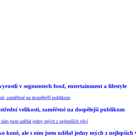
rostli v segmentech food, entertainment a lifestyle
třední velikosti, zaměřené na dospělejší publikum
 koně, ale s ním jsem udělal jedny mých z nejlepších 