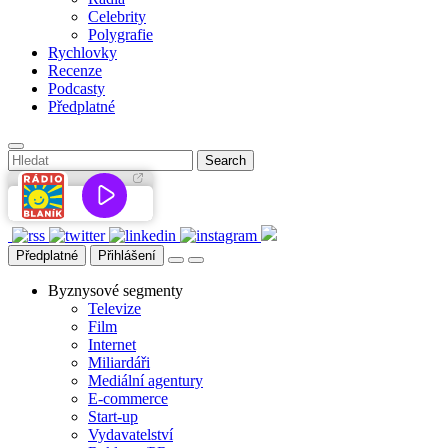
Celebrity
Polygrafie
Rychlovky
Recenze
Podcasty
Předplatné
Předplatné
Přihlášení
Byznysové segmenty
Televize
Film
Internet
Miliardáři
Mediální agentury
E-commerce
Start-up
Vydavatelství