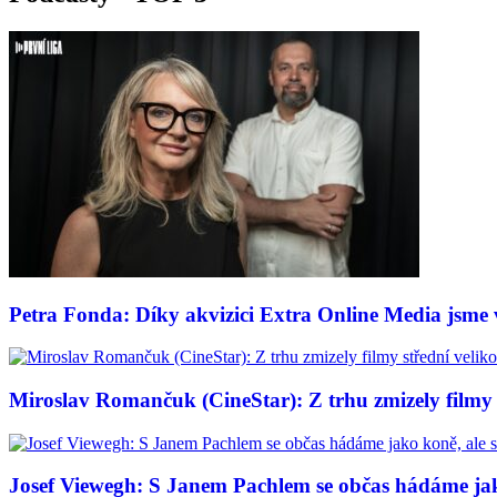
Petra Fonda: Díky akvizici Extra Online Media jsme vy
Miroslav Romančuk (CineStar): Z trhu zmizely filmy s
Josef Viewegh: S Janem Pachlem se občas hádáme jako