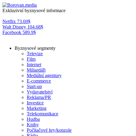
Exkluzivní byznysové informace
Netflix
73.69
$
Walt Disney
104.68
$
Facebook
589.9
$
Byznysové segmenty
Televize
Film
Internet
Miliardáři
Mediální agentury
E-commerce
Start-up
Vydavatelství
Reklama/PR
Investice
Marketing
Telekomunikace
Hudba
Knihy
Počítačové hry/konzole
Rádia