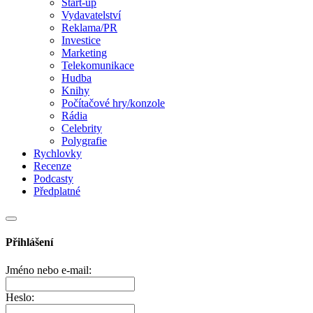
Start-up
Vydavatelství
Reklama/PR
Investice
Marketing
Telekomunikace
Hudba
Knihy
Počítačové hry/konzole
Rádia
Celebrity
Polygrafie
Rychlovky
Recenze
Podcasty
Předplatné
Přihlášení
Jméno nebo e-mail:
Heslo: