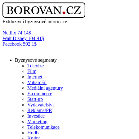
Exkluzivní byznysové informace
Netflix
74.14
$
Walt Disney
104.91
$
Facebook
592.1
$
Byznysové segmenty
Televize
Film
Internet
Miliardáři
Mediální agentury
E-commerce
Start-up
Vydavatelství
Reklama/PR
Investice
Marketing
Telekomunikace
Hudba
Knihy