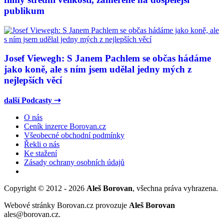
publikum
Josef Viewegh: S Janem Pachlem se občas hádáme
jako koně, ale s ním jsem udělal jedny mých z
nejlepších věcí
další Podcasty ⇢
O nás
Ceník inzerce Borovan.cz
Všeobecné obchodní podmínky
Řekli o nás
Ke stažení
Zásady ochrany osobních údajů
Copyright © 2012 - 2026
Aleš Borovan
, všechna práva vyhrazena.
Webové stránky Borovan.cz provozuje
Aleš Borovan
ales@borovan.cz.