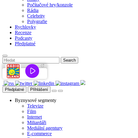
Počítačové hry/konzole
Rádia
Celebrity
Polygrafie
Rychlovky
Recenze
Podcasty
Předplatné
Předplatné
Přihlášení
Byznysové segmenty
Televize
Film
Internet
Miliardáři
Mediální agentury
E-commerce