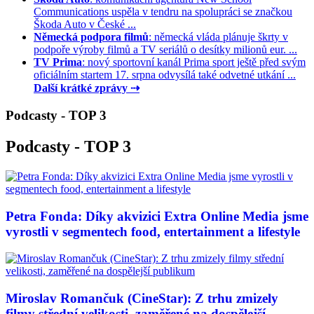
Communications uspěla v tendru na spolupráci se značkou
Škoda Auto v České ...
Německá podpora filmů
: německá vláda plánuje škrty v
podpoře výroby filmů a TV seriálů o desítky milionů eur. ...
TV Prima
: nový sportovní kanál Prima sport ještě před svým
oficiálním startem 17. srpna odvysílá také odvetné utkání ...
Další krátké zprávy ⇢
Podcasty - TOP 3
Podcasty - TOP 3
Petra Fonda: Díky akvizici Extra Online Media jsme
vyrostli v segmentech food, entertainment a lifestyle
Miroslav Romančuk (CineStar): Z trhu zmizely
filmy střední velikosti, zaměřené na dospělejší