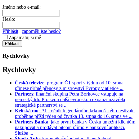
Jméno nebo e-mail:
Heslo:
Přihlásit
|
zapoměli jste heslo?
Zapamatuj si mě
Rychlovky
Rychlovky
Česká televize
: program ČT sport v týdnu od 10. srpna
přinese přímé přenosy z mistrovství Evropy v atletice ...
Partners
: finanční skupina Petra Borkovce vstupuje na
německý trh. Pro svou další evropskou expanzi uzavřela
strategické partnerství se ...
Keltská noc
: 31. ročník legendárního krkonošského festivalu
proběhne příští týden od čtvrtka 13. srpna do 16. srpna ve ...
Partners Banka
: jako první banka v Česku umožní klientům
nakupovat a prodávat bitcoin přímo v bankovní aplikaci.
Služba ...
Škoda Auto
: komunikační agentura New School