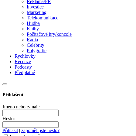
Reklama/PR
Investice
Marketing
Telekomunikace
Hudba
Knihy
Počítačové hry/konzole
Rádia
Celebrity
Polygrafie
Rychlovky
Recenze
Podcasty
Předplatné
Přihlášení
Jméno nebo e-mail:
Heslo:
Přihlásit
|
zapoměli jste heslo?