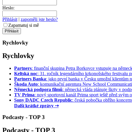
Heslo:
Přihlásit
|
zapoměli jste heslo?
Zapamatuj si mě
Rychlovky
Rychlovky
Partners
: finanční skupina Petra Borkovce vstupuje na německý 
Keltská noc
: 31. ročník legendárního krkonošského festivalu pr
Partners Banka
: jako první banka v Česku umožní klientům na
Škoda Auto
: komunikační agentura New School Communication
Německá podpora filmů
: německá vláda plánuje škrty v podpo
TV Prima
: nový sportovní kanál Prima sport ještě před svým of
Sony DADC Czech Republic
: česká pobočka obřího koncernu 
Další krátké zprávy ⇢
Podcasty - TOP 3
Podcasty - TOP 3