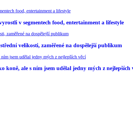
rostli v segmentech food, entertainment a lifestyle
třední velikosti, zaměřené na dospělejší publikum
 koně, ale s ním jsem udělal jedny mých z nejlepších 