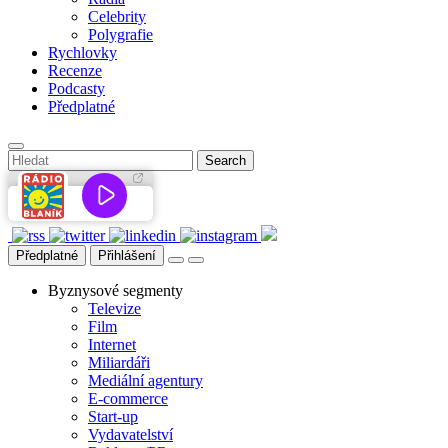
Celebrity
Polygrafie
Rychlovky
Recenze
Podcasty
Předplatné
Předplatné
Přihlášení
Byznysové segmenty
Televize
Film
Internet
Miliardáři
Mediální agentury
E-commerce
Start-up
Vydavatelství