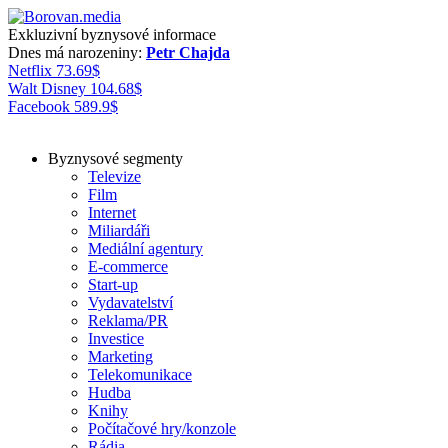
Exkluzivní byznysové informace
Dnes má narozeniny:
Petr Chajda
Netflix
73.69
$
Walt Disney
104.68
$
Facebook
589.9
$
Byznysové segmenty
Televize
Film
Internet
Miliardáři
Mediální agentury
E-commerce
Start-up
Vydavatelství
Reklama/PR
Investice
Marketing
Telekomunikace
Hudba
Knihy
Počítačové hry/konzole
Rádia