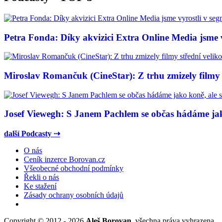
Petra Fonda: Díky akvizici Extra Online Media jsme vy
Miroslav Romančuk (CineStar): Z trhu zmizely filmy s
Josef Viewegh: S Janem Pachlem se občas hádáme jako
další Podcasty ⇢
O nás
Ceník inzerce Borovan.cz
Všeobecné obchodní podmínky
Řekli o nás
Ke stažení
Zásady ochrany osobních údajů
Copyright © 2012 - 2026
Aleš Borovan
, všechna práva vyhrazena.