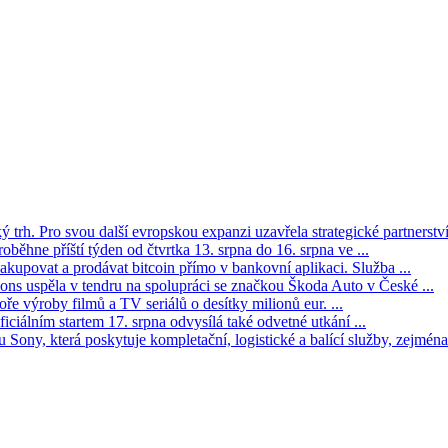
trh. Pro svou další evropskou expanzi uzavřela strategické partnerství 
oběhne příští týden od čtvrtka 13. srpna do 16. srpna ve ...
kupovat a prodávat bitcoin přímo v bankovní aplikaci. Služba ...
s uspěla v tendru na spolupráci se značkou Škoda Auto v České ...
ře výroby filmů a TV seriálů o desítky milionů eur. ...
iciálním startem 17. srpna odvysílá také odvetné utkání ...
Sony, která poskytuje kompletační, logistické a balící služby, zejména 