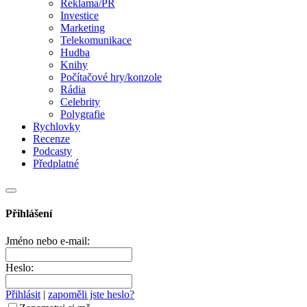
Reklama/PR
Investice
Marketing
Telekomunikace
Hudba
Knihy
Počítačové hry/konzole
Rádia
Celebrity
Polygrafie
Rychlovky
Recenze
Podcasty
Předplatné
Přihlášení
Jméno nebo e-mail:
Heslo:
Přihlásit
|
zapoměli jste heslo?