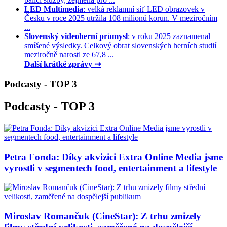
LED Multimedia
: velká reklamní síť LED obrazovek v
Česku v roce 2025 utržila 108 milionů korun. V meziročním
...
Slovenský videoherní průmysl
: v roku 2025 zaznamenal
smíšené výsledky. Celkový obrat slovenských herních studií
meziročně narostl ze 67,8 ...
Další krátké zprávy ⇢
Podcasty - TOP 3
Podcasty - TOP 3
Petra Fonda: Díky akvizici Extra Online Media jsme
vyrostli v segmentech food, entertainment a lifestyle
Miroslav Romančuk (CineStar): Z trhu zmizely