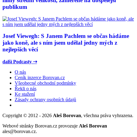
filmy střední velikosti, zaměřené na dospělejší
publikum
Josef Viewegh: S Janem Pachlem se občas hádáme
jako koně, ale s ním jsem udělal jedny mých z
nejlepších věcí
další Podcasty ⇢
O nás
Ceník inzerce Borovan.cz
Všeobecné obchodní podmínky
Řekli o nás
Ke stažení
Zásady ochrany osobních údajů
Copyright © 2012 - 2026
Aleš Borovan
, všechna práva vyhrazena.
Webové stránky Borovan.cz provozuje
Aleš Borovan
ales@borovan.cz.