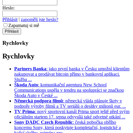
Heslo:
Přihlásit
|
zapoměli jste heslo?
Zapamatuj si mě
Rychlovky
Rychlovky
Partners Banka
: jako první banka v Česku umožní klientům
nakupovat a prodávat bitcoin přímo v bankovní aplikaci.
Služba ...
Škoda Auto
: komunikační agentura New School
Communications uspěla v tendru na spolupráci se značkou
Škoda Auto v České ...
Německá podpora filmů
: německá vláda plánuje škrty v
podpoře výroby filmů a TV seriálů o desítky milionů eur. ...
TV Prima
: nový sportovní kanál Prima sport ještě před svým
oficiálním startem 17. srpna odvysílá také odvetné utkání ...
Sony DADC Czech Republic
: česká pobočka obřího
koncernu Sony, která poskytuje kompletační, logistické a
balící služby, zejména pro ...