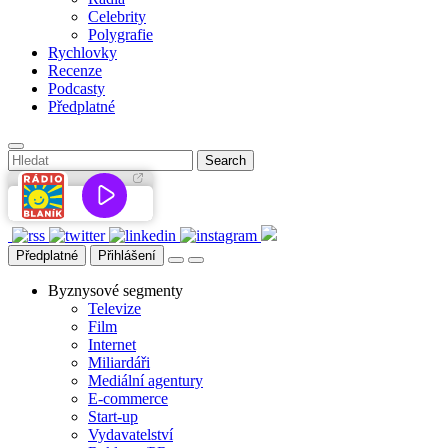
Celebrity
Polygrafie
Rychlovky
Recenze
Podcasty
Předplatné
Předplatné
Přihlášení
Byznysové segmenty
Televize
Film
Internet
Miliardáři
Mediální agentury
E-commerce
Start-up
Vydavatelství