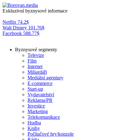
Exkluzivní byznysové informace
Netflix
74.2
$
Walt Disney
101.76
$
Facebook
588.77
$
Byznysové segmenty
Televize
Film
Internet
Miliardáři
Mediální agentury
E-commerce
Start-up
Vydavatelství
Reklama/PR
Investice
Marketing
Telekomunikace
Hudba
Knihy
Počítačové hry/konzole
Rádia