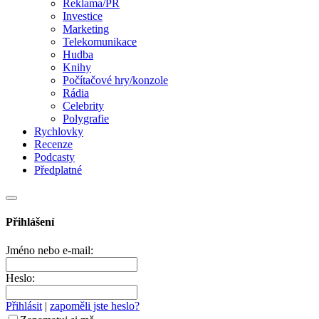
Reklama/PR
Investice
Marketing
Telekomunikace
Hudba
Knihy
Počítačové hry/konzole
Rádia
Celebrity
Polygrafie
Rychlovky
Recenze
Podcasty
Předplatné
Přihlášení
Jméno nebo e-mail:
Heslo:
Přihlásit
|
zapoměli jste heslo?