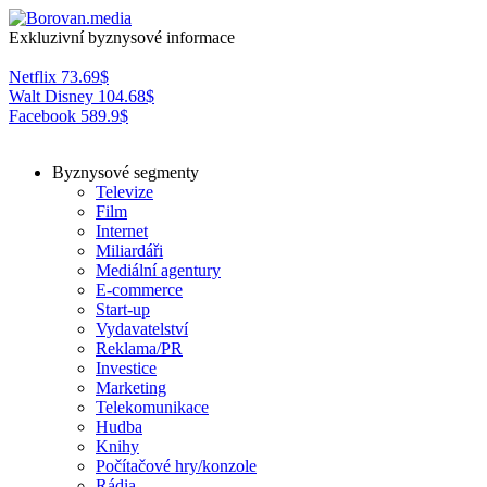
Exkluzivní byznysové informace
Netflix
73.69
$
Walt Disney
104.68
$
Facebook
589.9
$
Byznysové segmenty
Televize
Film
Internet
Miliardáři
Mediální agentury
E-commerce
Start-up
Vydavatelství
Reklama/PR
Investice
Marketing
Telekomunikace
Hudba
Knihy
Počítačové hry/konzole
Rádia