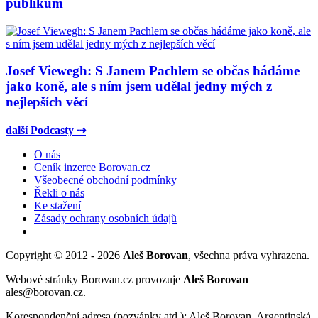
publikum
Josef Viewegh: S Janem Pachlem se občas hádáme
jako koně, ale s ním jsem udělal jedny mých z
nejlepších věcí
další Podcasty ⇢
O nás
Ceník inzerce Borovan.cz
Všeobecné obchodní podmínky
Řekli o nás
Ke stažení
Zásady ochrany osobních údajů
Copyright © 2012 - 2026
Aleš Borovan
, všechna práva vyhrazena.
Webové stránky Borovan.cz provozuje
Aleš Borovan
ales@borovan.cz.
Korespondenční adresa (pozvánky atd.): Aleš Borovan, Argentinská