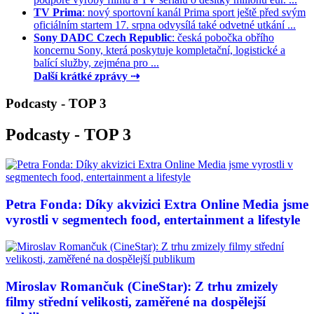
TV Prima
: nový sportovní kanál Prima sport ještě před svým
oficiálním startem 17. srpna odvysílá také odvetné utkání ...
Sony DADC Czech Republic
: česká pobočka obřího
koncernu Sony, která poskytuje kompletační, logistické a
balící služby, zejména pro ...
Další krátké zprávy ⇢
Podcasty - TOP 3
Podcasty - TOP 3
Petra Fonda: Díky akvizici Extra Online Media jsme
vyrostli v segmentech food, entertainment a lifestyle
Miroslav Romančuk (CineStar): Z trhu zmizely
filmy střední velikosti, zaměřené na dospělejší