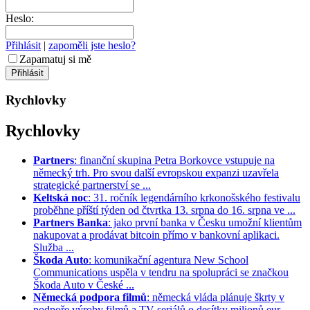
Heslo:
Přihlásit
|
zapoměli jste heslo?
Zapamatuj si mě
Rychlovky
Rychlovky
Partners
: finanční skupina Petra Borkovce vstupuje na
německý trh. Pro svou další evropskou expanzi uzavřela
strategické partnerství se ...
Keltská noc
: 31. ročník legendárního krkonošského festivalu
proběhne příští týden od čtvrtka 13. srpna do 16. srpna ve ...
Partners Banka
: jako první banka v Česku umožní klientům
nakupovat a prodávat bitcoin přímo v bankovní aplikaci.
Služba ...
Škoda Auto
: komunikační agentura New School
Communications uspěla v tendru na spolupráci se značkou
Škoda Auto v České ...
Německá podpora filmů
: německá vláda plánuje škrty v
podpoře výroby filmů a TV seriálů o desítky milionů eur. ...