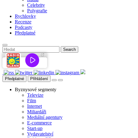
Celebrity
Polygrafie
Rychlovky
Recenze
Podcasty
Předplatné
Předplatné
Přihlášení
Byznysové segmenty
Televize
Film
Internet
Miliardáři
Mediální agentury
E-commerce
Start-up
Vydavatelství