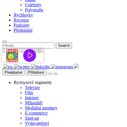
Celebrity
Polygrafie
Rychlovky
Recenze
Podcasty
Předplatné
Předplatné
Přihlášení
Byznysové segmenty
Televize
Film
Internet
Miliardáři
Mediální agentury
E-commerce
Start-up
Vydavatelství