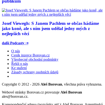
publikum
Josef Viewegh: S Janem Pachlem se občas hádáme
jako koně, ale s ním jsem udělal jedny mých z
nejlepších věcí
další Podcasty ⇢
O nás
Ceník inzerce Borovan.cz
Všeobecné obchodní podmínky
Řekli o nás
Ke stažení
Zásady ochrany osobních údajů
Copyright © 2012 - 2026
Aleš Borovan
, všechna práva vyhrazena.
Webové stránky Borovan.cz provozuje
Aleš Borovan
ales@borovan.cz.
Korespondenční adresa (pozvánky atd.): Aleš Borovan, Argentinská