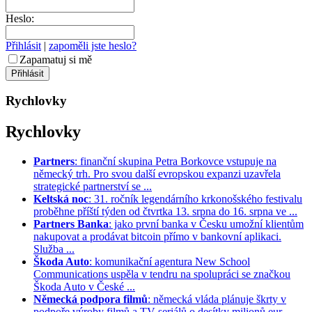
Heslo:
Přihlásit
|
zapoměli jste heslo?
Zapamatuj si mě
Rychlovky
Rychlovky
Partners
: finanční skupina Petra Borkovce vstupuje na
německý trh. Pro svou další evropskou expanzi uzavřela
strategické partnerství se ...
Keltská noc
: 31. ročník legendárního krkonošského festivalu
proběhne příští týden od čtvrtka 13. srpna do 16. srpna ve ...
Partners Banka
: jako první banka v Česku umožní klientům
nakupovat a prodávat bitcoin přímo v bankovní aplikaci.
Služba ...
Škoda Auto
: komunikační agentura New School
Communications uspěla v tendru na spolupráci se značkou
Škoda Auto v České ...
Německá podpora filmů
: německá vláda plánuje škrty v
podpoře výroby filmů a TV seriálů o desítky milionů eur. ...