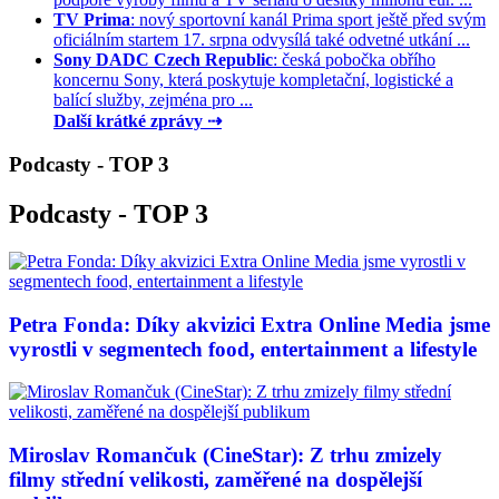
TV Prima
: nový sportovní kanál Prima sport ještě před svým
oficiálním startem 17. srpna odvysílá také odvetné utkání ...
Sony DADC Czech Republic
: česká pobočka obřího
koncernu Sony, která poskytuje kompletační, logistické a
balící služby, zejména pro ...
Další krátké zprávy ⇢
Podcasty - TOP 3
Podcasty - TOP 3
Petra Fonda: Díky akvizici Extra Online Media jsme
vyrostli v segmentech food, entertainment a lifestyle
Miroslav Romančuk (CineStar): Z trhu zmizely
filmy střední velikosti, zaměřené na dospělejší