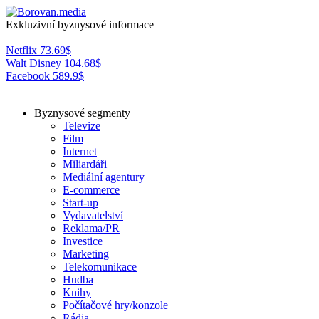
Exkluzivní byznysové informace
Netflix
73.69
$
Walt Disney
104.68
$
Facebook
589.9
$
Byznysové segmenty
Televize
Film
Internet
Miliardáři
Mediální agentury
E-commerce
Start-up
Vydavatelství
Reklama/PR
Investice
Marketing
Telekomunikace
Hudba
Knihy
Počítačové hry/konzole
Rádia