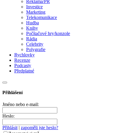
Reklama/PR
Investice
Marketing
Telekomunikace
Hudba
Knihy
Počítačové hry/konzole
Rádia
Celebrity
Polygrafie
Rychlovky
Recenze
Podcasty
Předplatné
Přihlášení
Jméno nebo e-mail:
Heslo:
Přihlásit
|
zapoměli jste heslo?