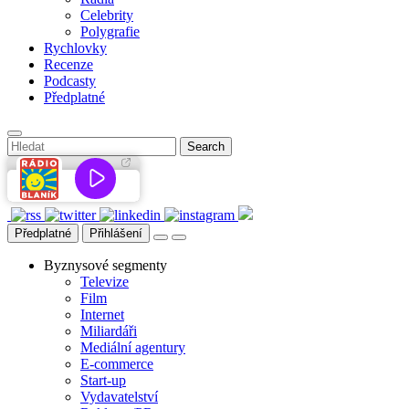
Celebrity
Polygrafie
Rychlovky
Recenze
Podcasty
Předplatné
Předplatné
Přihlášení
Byznysové segmenty
Televize
Film
Internet
Miliardáři
Mediální agentury
E-commerce
Start-up
Vydavatelství