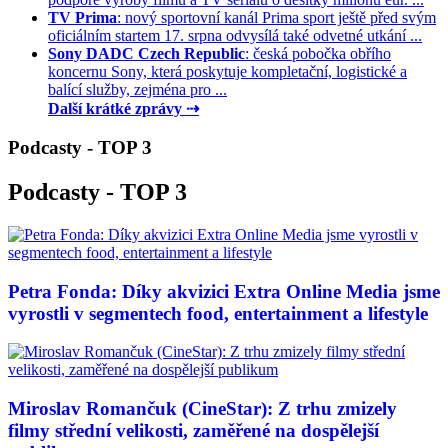
TV Prima
: nový sportovní kanál Prima sport ještě před svým
oficiálním startem 17. srpna odvysílá také odvetné utkání ...
Sony DADC Czech Republic
: česká pobočka obřího
koncernu Sony, která poskytuje kompletační, logistické a
balící služby, zejména pro ...
Další krátké zprávy ⇢
Podcasty - TOP 3
Podcasty - TOP 3
Petra Fonda: Díky akvizici Extra Online Media jsme
vyrostli v segmentech food, entertainment a lifestyle
Miroslav Romančuk (CineStar): Z trhu zmizely
filmy střední velikosti, zaměřené na dospělejší