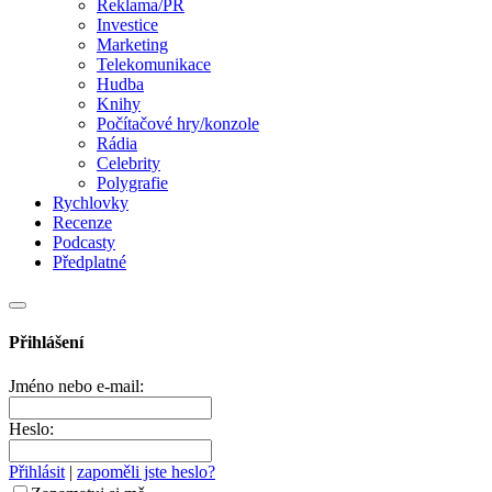
Reklama/PR
Investice
Marketing
Telekomunikace
Hudba
Knihy
Počítačové hry/konzole
Rádia
Celebrity
Polygrafie
Rychlovky
Recenze
Podcasty
Předplatné
Přihlášení
Jméno nebo e-mail:
Heslo:
Přihlásit
|
zapoměli jste heslo?