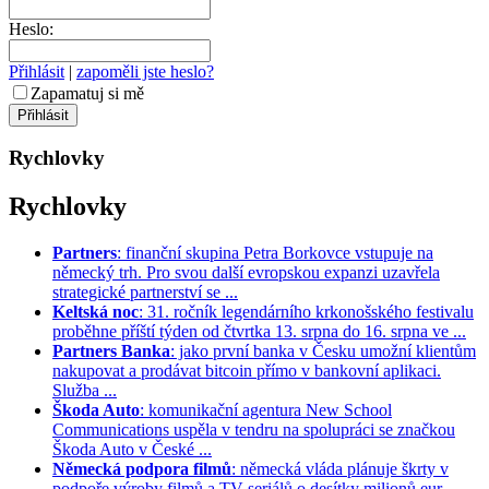
Heslo:
Přihlásit
|
zapoměli jste heslo?
Zapamatuj si mě
Rychlovky
Rychlovky
Partners
: finanční skupina Petra Borkovce vstupuje na
německý trh. Pro svou další evropskou expanzi uzavřela
strategické partnerství se ...
Keltská noc
: 31. ročník legendárního krkonošského festivalu
proběhne příští týden od čtvrtka 13. srpna do 16. srpna ve ...
Partners Banka
: jako první banka v Česku umožní klientům
nakupovat a prodávat bitcoin přímo v bankovní aplikaci.
Služba ...
Škoda Auto
: komunikační agentura New School
Communications uspěla v tendru na spolupráci se značkou
Škoda Auto v České ...
Německá podpora filmů
: německá vláda plánuje škrty v
podpoře výroby filmů a TV seriálů o desítky milionů eur. ...