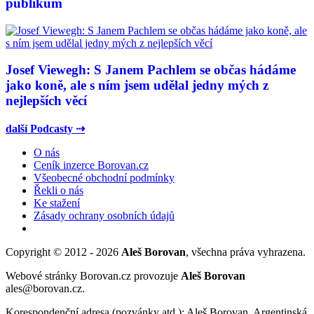
publikum
Josef Viewegh: S Janem Pachlem se občas hádáme
jako koně, ale s ním jsem udělal jedny mých z
nejlepších věcí
další Podcasty ⇢
O nás
Ceník inzerce Borovan.cz
Všeobecné obchodní podmínky
Řekli o nás
Ke stažení
Zásady ochrany osobních údajů
Copyright © 2012 - 2026
Aleš Borovan
, všechna práva vyhrazena.
Webové stránky Borovan.cz provozuje
Aleš Borovan
ales@borovan.cz.
Korespondenční adresa (pozvánky atd.): Aleš Borovan, Argentinská