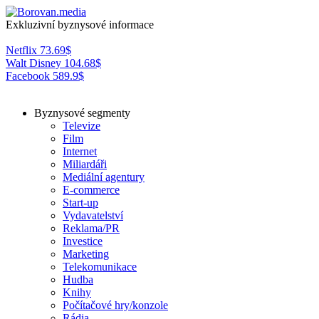
Exkluzivní byznysové informace
Netflix
73.69
$
Walt Disney
104.68
$
Facebook
589.9
$
Byznysové segmenty
Televize
Film
Internet
Miliardáři
Mediální agentury
E-commerce
Start-up
Vydavatelství
Reklama/PR
Investice
Marketing
Telekomunikace
Hudba
Knihy
Počítačové hry/konzole
Rádia