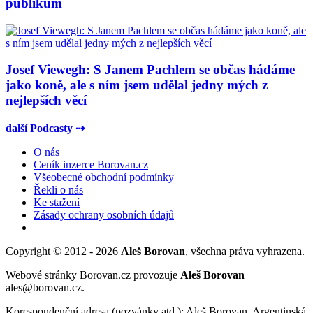
publikum
Josef Viewegh: S Janem Pachlem se občas hádáme
jako koně, ale s ním jsem udělal jedny mých z
nejlepších věcí
další Podcasty ⇢
O nás
Ceník inzerce Borovan.cz
Všeobecné obchodní podmínky
Řekli o nás
Ke stažení
Zásady ochrany osobních údajů
Copyright © 2012 - 2026
Aleš Borovan
, všechna práva vyhrazena.
Webové stránky Borovan.cz provozuje
Aleš Borovan
ales@borovan.cz.
Korespondenční adresa (pozvánky atd.): Aleš Borovan, Argentinská