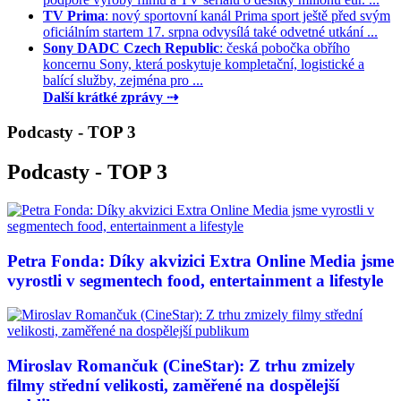
TV Prima
: nový sportovní kanál Prima sport ještě před svým
oficiálním startem 17. srpna odvysílá také odvetné utkání ...
Sony DADC Czech Republic
: česká pobočka obřího
koncernu Sony, která poskytuje kompletační, logistické a
balící služby, zejména pro ...
Další krátké zprávy ⇢
Podcasty - TOP 3
Podcasty - TOP 3
Petra Fonda: Díky akvizici Extra Online Media jsme
vyrostli v segmentech food, entertainment a lifestyle
Miroslav Romančuk (CineStar): Z trhu zmizely
filmy střední velikosti, zaměřené na dospělejší