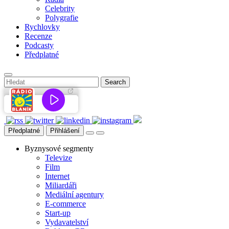
Celebrity
Polygrafie
Rychlovky
Recenze
Podcasty
Předplatné
Předplatné
Přihlášení
Byznysové segmenty
Televize
Film
Internet
Miliardáři
Mediální agentury
E-commerce
Start-up
Vydavatelství