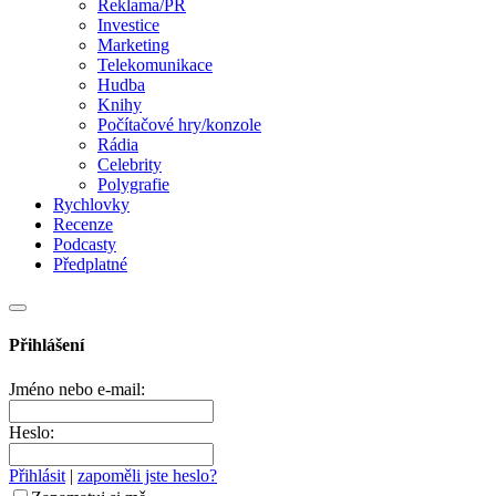
Reklama/PR
Investice
Marketing
Telekomunikace
Hudba
Knihy
Počítačové hry/konzole
Rádia
Celebrity
Polygrafie
Rychlovky
Recenze
Podcasty
Předplatné
Přihlášení
Jméno nebo e-mail:
Heslo:
Přihlásit
|
zapoměli jste heslo?