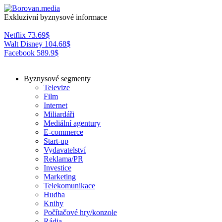
Exkluzivní byznysové informace
Netflix
73.69
$
Walt Disney
104.68
$
Facebook
589.9
$
Byznysové segmenty
Televize
Film
Internet
Miliardáři
Mediální agentury
E-commerce
Start-up
Vydavatelství
Reklama/PR
Investice
Marketing
Telekomunikace
Hudba
Knihy
Počítačové hry/konzole
Rádia