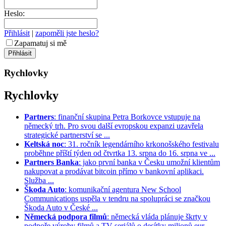
Heslo:
Přihlásit
|
zapoměli jste heslo?
Zapamatuj si mě
Rychlovky
Rychlovky
Partners
: finanční skupina Petra Borkovce vstupuje na
německý trh. Pro svou další evropskou expanzi uzavřela
strategické partnerství se ...
Keltská noc
: 31. ročník legendárního krkonošského festivalu
proběhne příští týden od čtvrtka 13. srpna do 16. srpna ve ...
Partners Banka
: jako první banka v Česku umožní klientům
nakupovat a prodávat bitcoin přímo v bankovní aplikaci.
Služba ...
Škoda Auto
: komunikační agentura New School
Communications uspěla v tendru na spolupráci se značkou
Škoda Auto v České ...
Německá podpora filmů
: německá vláda plánuje škrty v
podpoře výroby filmů a TV seriálů o desítky milionů eur. ...