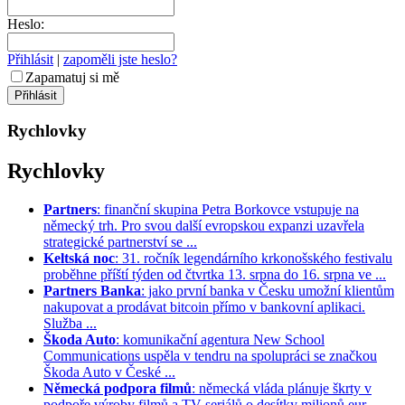
Heslo:
Přihlásit
|
zapoměli jste heslo?
Zapamatuj si mě
Rychlovky
Rychlovky
Partners
: finanční skupina Petra Borkovce vstupuje na
německý trh. Pro svou další evropskou expanzi uzavřela
strategické partnerství se ...
Keltská noc
: 31. ročník legendárního krkonošského festivalu
proběhne příští týden od čtvrtka 13. srpna do 16. srpna ve ...
Partners Banka
: jako první banka v Česku umožní klientům
nakupovat a prodávat bitcoin přímo v bankovní aplikaci.
Služba ...
Škoda Auto
: komunikační agentura New School
Communications uspěla v tendru na spolupráci se značkou
Škoda Auto v České ...
Německá podpora filmů
: německá vláda plánuje škrty v
podpoře výroby filmů a TV seriálů o desítky milionů eur. ...