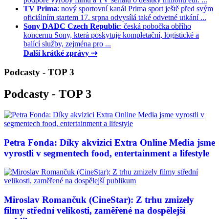
TV Prima
: nový sportovní kanál Prima sport ještě před svým
oficiálním startem 17. srpna odvysílá také odvetné utkání ...
Sony DADC Czech Republic
: česká pobočka obřího
koncernu Sony, která poskytuje kompletační, logistické a
balící služby, zejména pro ...
Další krátké zprávy ⇢
Podcasty - TOP 3
Podcasty - TOP 3
Petra Fonda: Díky akvizici Extra Online Media jsme
vyrostli v segmentech food, entertainment a lifestyle
Miroslav Romančuk (CineStar): Z trhu zmizely
filmy střední velikosti, zaměřené na dospělejší