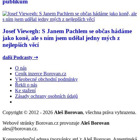
publikum
Josef Viewegh: S Janem Pachlem se občas hádáme
jako koně, ale s ním jsem udělal jedny mých z
nejlepších věcí
další Podcasty ⇢
O nás
Ceník inzerce Borovan.cz
Všeobecné obchodní podmínky
Řekli o nás
Ke stažení
Zásady ochrany osobních údajů
Copyright © 2012 - 2026
Aleš Borovan
, všechna práva vyhrazena.
Webové stránky Borovan.cz provozuje
Aleš Borovan
ales@borovan.cz.
Korespondenční adresa (pozvánky atd.): Aleš Borovan, Argentinská