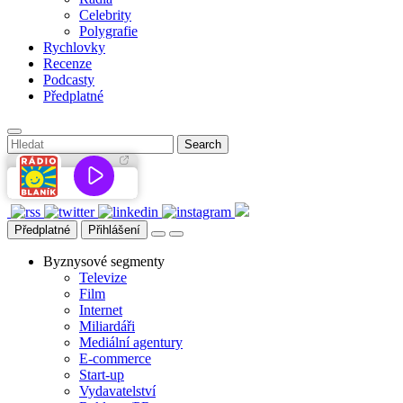
Celebrity
Polygrafie
Rychlovky
Recenze
Podcasty
Předplatné
Předplatné
Přihlášení
Byznysové segmenty
Televize
Film
Internet
Miliardáři
Mediální agentury
E-commerce
Start-up
Vydavatelství