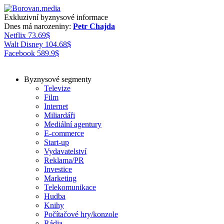
Exkluzivní byznysové informace
Dnes má narozeniny:
Petr Chajda
Netflix
73.69
$
Walt Disney
104.68
$
Facebook
589.9
$
Byznysové segmenty
Televize
Film
Internet
Miliardáři
Mediální agentury
E-commerce
Start-up
Vydavatelství
Reklama/PR
Investice
Marketing
Telekomunikace
Hudba
Knihy
Počítačové hry/konzole
Rádia