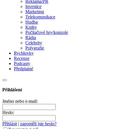
Reklama/PR
Investice
Marketing
Telekomunikace
Hudba
Knihy
Počítačové hry/konzole
Rádia
Celebrity
Polygrafie
Rychlovky
Recenze
Podcasty
Předplatné
Přihlášení
Jméno nebo e-mail:
Heslo:
Přihlásit
|
zapoměli jste heslo?