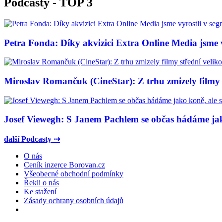
Podcasty - TOP 3
Petra Fonda: Díky akvizici Extra Online Media jsme vy
Miroslav Romančuk (CineStar): Z trhu zmizely filmy s
Josef Viewegh: S Janem Pachlem se občas hádáme jako
další Podcasty ⇢
O nás
Ceník inzerce Borovan.cz
Všeobecné obchodní podmínky
Řekli o nás
Ke stažení
Zásady ochrany osobních údajů