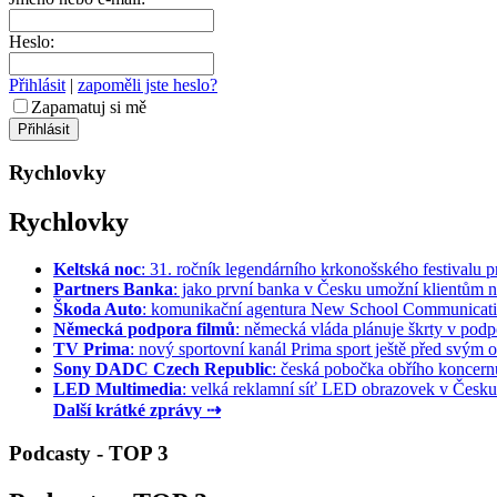
Heslo:
Přihlásit
|
zapoměli jste heslo?
Zapamatuj si mě
Rychlovky
Rychlovky
Keltská noc
: 31. ročník legendárního krkonošského festivalu pr
Partners Banka
: jako první banka v Česku umožní klientům na
Škoda Auto
: komunikační agentura New School Communication
Německá podpora filmů
: německá vláda plánuje škrty v podpo
TV Prima
: nový sportovní kanál Prima sport ještě před svým of
Sony DADC Czech Republic
: česká pobočka obřího koncernu 
LED Multimedia
: velká reklamní síť LED obrazovek v Česku 
Další krátké zprávy ⇢
Podcasty - TOP 3