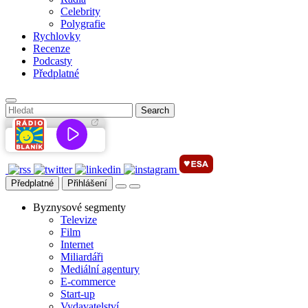
Celebrity
Polygrafie
Rychlovky
Recenze
Podcasty
Předplatné
Předplatné
Přihlášení
Byznysové segmenty
Televize
Film
Internet
Miliardáři
Mediální agentury
E-commerce
Start-up
Vydavatelství