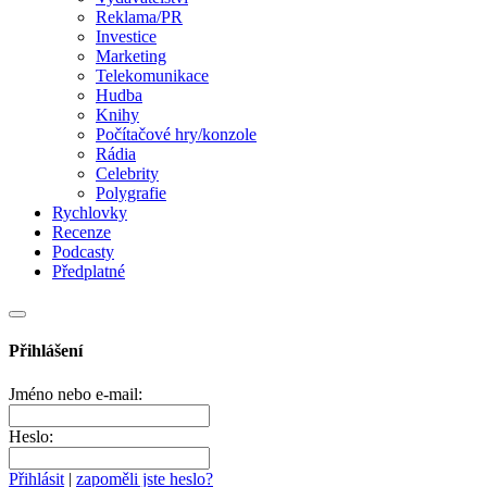
Reklama/PR
Investice
Marketing
Telekomunikace
Hudba
Knihy
Počítačové hry/konzole
Rádia
Celebrity
Polygrafie
Rychlovky
Recenze
Podcasty
Předplatné
Přihlášení
Jméno nebo e-mail:
Heslo:
Přihlásit
|
zapoměli jste heslo?