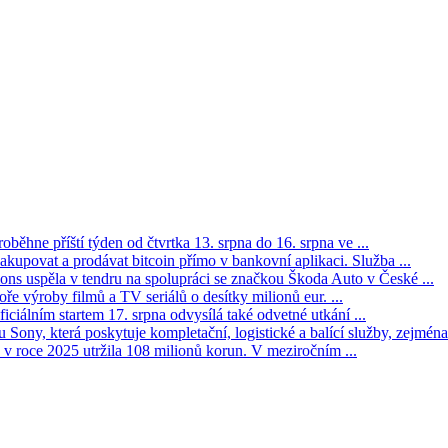
oběhne příští týden od čtvrtka 13. srpna do 16. srpna ve ...
kupovat a prodávat bitcoin přímo v bankovní aplikaci. Služba ...
s uspěla v tendru na spolupráci se značkou Škoda Auto v České ...
ře výroby filmů a TV seriálů o desítky milionů eur. ...
iciálním startem 17. srpna odvysílá také odvetné utkání ...
Sony, která poskytuje kompletační, logistické a balící služby, zejména 
v roce 2025 utržila 108 milionů korun. V meziročním ...