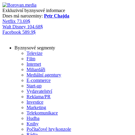
Exkluzivní byznysové informace
Dnes má narozeniny:
Petr Chajda
Netflix
73.69
$
Walt Disney
104.68
$
Facebook
589.9
$
Byznysové segmenty
Televize
Film
Internet
Miliardáři
Mediální agentury
E-commerce
Start-up
Vydavatelství
Reklama/PR
Investice
Marketing
Telekomunikace
Hudba
Knihy
Počítačové hry/konzole
Rádia