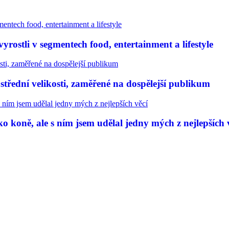
rostli v segmentech food, entertainment a lifestyle
třední velikosti, zaměřené na dospělejší publikum
 koně, ale s ním jsem udělal jedny mých z nejlepších 