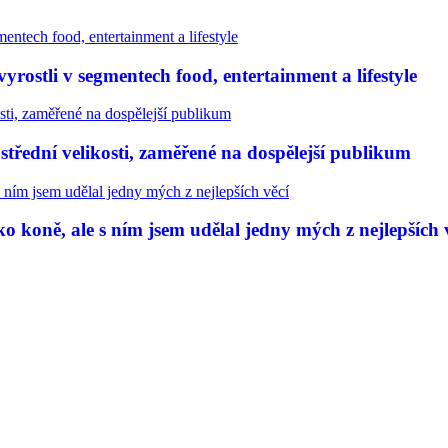
rostli v segmentech food, entertainment a lifestyle
třední velikosti, zaměřené na dospělejší publikum
 koně, ale s ním jsem udělal jedny mých z nejlepších 