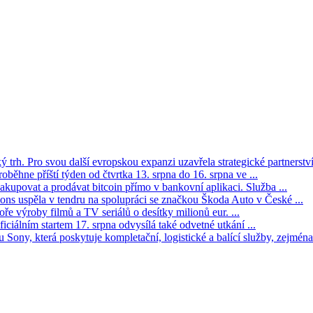
trh. Pro svou další evropskou expanzi uzavřela strategické partnerství 
oběhne příští týden od čtvrtka 13. srpna do 16. srpna ve ...
kupovat a prodávat bitcoin přímo v bankovní aplikaci. Služba ...
s uspěla v tendru na spolupráci se značkou Škoda Auto v České ...
ře výroby filmů a TV seriálů o desítky milionů eur. ...
iciálním startem 17. srpna odvysílá také odvetné utkání ...
Sony, která poskytuje kompletační, logistické a balící služby, zejména 