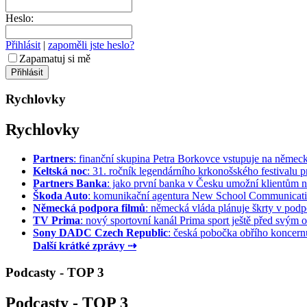
Heslo:
Přihlásit
|
zapoměli jste heslo?
Zapamatuj si mě
Rychlovky
Rychlovky
Partners
: finanční skupina Petra Borkovce vstupuje na německý 
Keltská noc
: 31. ročník legendárního krkonošského festivalu pr
Partners Banka
: jako první banka v Česku umožní klientům na
Škoda Auto
: komunikační agentura New School Communication
Německá podpora filmů
: německá vláda plánuje škrty v podpo
TV Prima
: nový sportovní kanál Prima sport ještě před svým of
Sony DADC Czech Republic
: česká pobočka obřího koncernu 
Další krátké zprávy ⇢
Podcasty - TOP 3
Podcasty - TOP 3