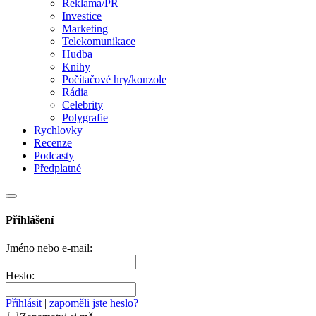
Reklama/PR
Investice
Marketing
Telekomunikace
Hudba
Knihy
Počítačové hry/konzole
Rádia
Celebrity
Polygrafie
Rychlovky
Recenze
Podcasty
Předplatné
Přihlášení
Jméno nebo e-mail:
Heslo:
Přihlásit
|
zapoměli jste heslo?