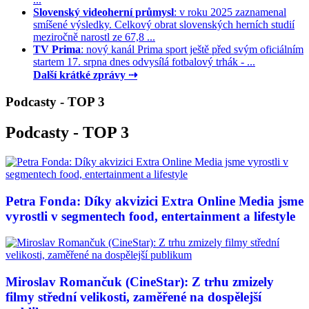
Slovenský videoherní průmysl
: v roku 2025 zaznamenal
smíšené výsledky. Celkový obrat slovenských herních studií
meziročně narostl ze 67,8 ...
TV Prima
: nový kanál Prima sport ještě před svým oficiálním
startem 17. srpna dnes odvysílá fotbalový trhák - ...
Další krátké zprávy ⇢
Podcasty - TOP 3
Podcasty - TOP 3
Petra Fonda: Díky akvizici Extra Online Media jsme
vyrostli v segmentech food, entertainment a lifestyle
Miroslav Romančuk (CineStar): Z trhu zmizely
filmy střední velikosti, zaměřené na dospělejší