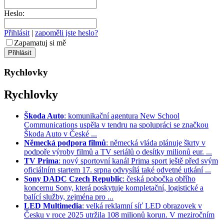
Heslo:
Přihlásit
|
zapoměli jste heslo?
Zapamatuj si mě
Rychlovky
Rychlovky
Škoda Auto
: komunikační agentura New School
Communications uspěla v tendru na spolupráci se značkou
Škoda Auto v České ...
Německá podpora filmů
: německá vláda plánuje škrty v
podpoře výroby filmů a TV seriálů o desítky milionů eur. ...
TV Prima
: nový sportovní kanál Prima sport ještě před svým
oficiálním startem 17. srpna odvysílá také odvetné utkání ...
Sony DADC Czech Republic
: česká pobočka obřího
koncernu Sony, která poskytuje kompletační, logistické a
balící služby, zejména pro ...
LED Multimedia
: velká reklamní síť LED obrazovek v
Česku v roce 2025 utržila 108 milionů korun. V meziročním
...