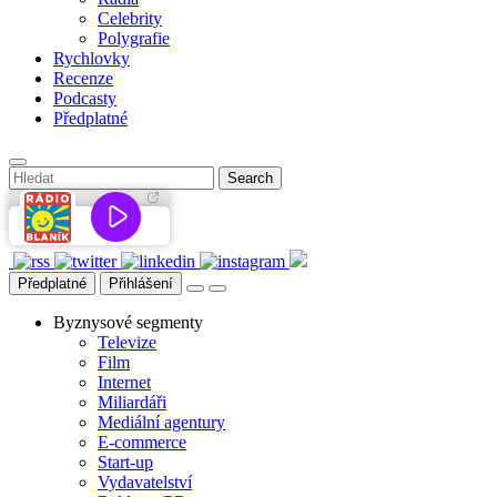
Celebrity
Polygrafie
Rychlovky
Recenze
Podcasty
Předplatné
Předplatné
Přihlášení
Byznysové segmenty
Televize
Film
Internet
Miliardáři
Mediální agentury
E-commerce
Start-up
Vydavatelství