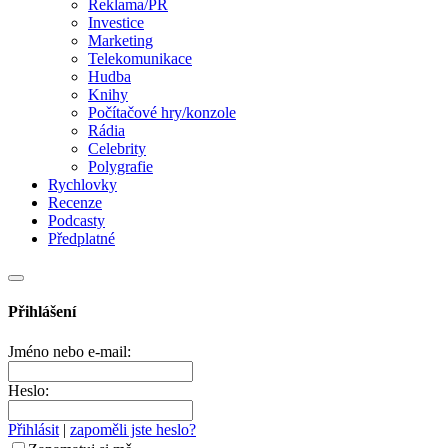
Reklama/PR
Investice
Marketing
Telekomunikace
Hudba
Knihy
Počítačové hry/konzole
Rádia
Celebrity
Polygrafie
Rychlovky
Recenze
Podcasty
Předplatné
Přihlášení
Jméno nebo e-mail:
Heslo:
Přihlásit
|
zapoměli jste heslo?