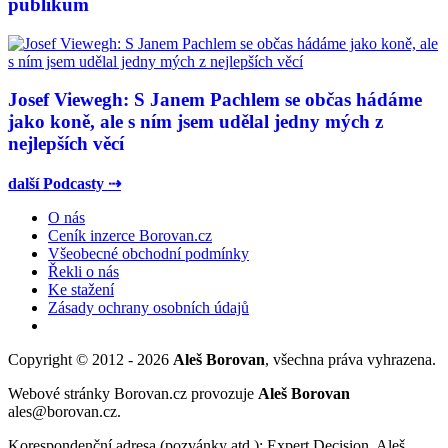
publikum
Josef Viewegh: S Janem Pachlem se občas hádáme
jako koně, ale s ním jsem udělal jedny mých z
nejlepších věcí
další Podcasty ⇢
O nás
Ceník inzerce Borovan.cz
Všeobecné obchodní podmínky
Řekli o nás
Ke stažení
Zásady ochrany osobních údajů
Copyright © 2012 - 2026
Aleš Borovan
, všechna práva vyhrazena.
Webové stránky Borovan.cz provozuje
Aleš Borovan
ales@borovan.cz.
Korespondenční adresa (pozvánky atd.): Expert Decision, Aleš