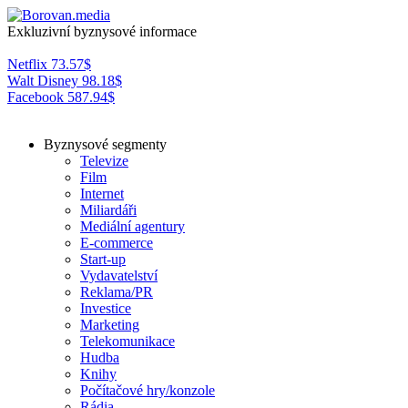
Exkluzivní byznysové informace
Netflix
73.57
$
Walt Disney
98.18
$
Facebook
587.94
$
Byznysové segmenty
Televize
Film
Internet
Miliardáři
Mediální agentury
E-commerce
Start-up
Vydavatelství
Reklama/PR
Investice
Marketing
Telekomunikace
Hudba
Knihy
Počítačové hry/konzole
Rádia