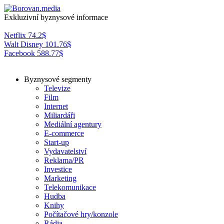
Exkluzivní byznysové informace
Netflix
74.2
$
Walt Disney
101.76
$
Facebook
588.77
$
Byznysové segmenty
Televize
Film
Internet
Miliardáři
Mediální agentury
E-commerce
Start-up
Vydavatelství
Reklama/PR
Investice
Marketing
Telekomunikace
Hudba
Knihy
Počítačové hry/konzole
Rádia