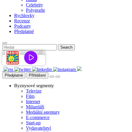
Celebrity
Polygrafie
Rychlovky
Recenze
Podcasty
Předplatné
Předplatné
Přihlášení
Byznysové segmenty
Televize
Film
Internet
Miliardáři
Mediální agentury
E-commerce
Start-up
Vydavatelství