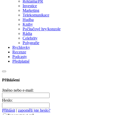
Reklama/PR
Investice
Marketing
Telekomunikace
Hudba
Knihy
Počítačové hry/konzole
Rádia
Celebrity
Polygrafie
Rychlovky
Recenze
Podcasty
Předplatné
Přihlášení
Jméno nebo e-mail:
Heslo:
Přihlásit
|
zapoměli jste heslo?