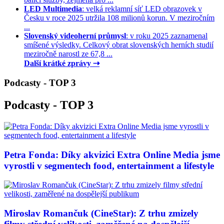
LED Multimedia
: velká reklamní síť LED obrazovek v
Česku v roce 2025 utržila 108 milionů korun. V meziročním
...
Slovenský videoherní průmysl
: v roku 2025 zaznamenal
smíšené výsledky. Celkový obrat slovenských herních studií
meziročně narostl ze 67,8 ...
Další krátké zprávy ⇢
Podcasty - TOP 3
Podcasty - TOP 3
Petra Fonda: Díky akvizici Extra Online Media jsme
vyrostli v segmentech food, entertainment a lifestyle
Miroslav Romančuk (CineStar): Z trhu zmizely