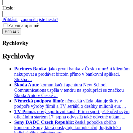
Heslo:
Přihlásit
|
zapoměli jste heslo?
Zapamatuj si mě
Rychlovky
Rychlovky
Partners Banka
: jako první banka v Česku umožní klientům
nakupovat a prodávat bitcoin přímo v bankovní aplikaci.
Služba ...
Škoda Auto
: komunikační agentura New School
Communications uspěla v tendru na spolupráci se značkou
Škoda Auto v České ...
Německá podpora filmů
: německá vláda plánuje škrty v
podpoře výroby filmů a TV seriálů o desítky milionů eur. ...
TV Prima
: nový sportovní kanál Prima sport ještě před svým
oficiálním startem 17. srpna odvysílá také odvetné utkání ...
Sony DADC Czech Republic
: česká pobočka obřího
koncernu Sony, která poskytuje kompletační, logistické a
balící služby, zejména pro ...