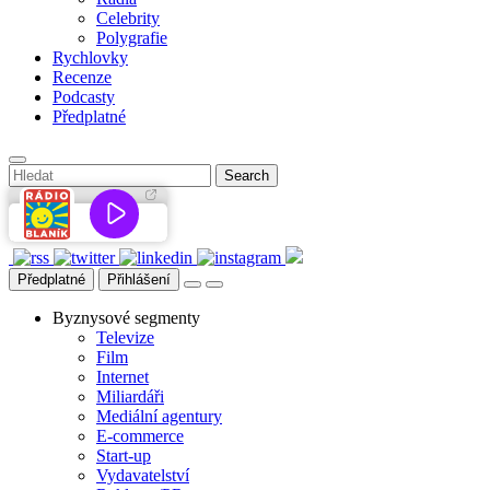
Celebrity
Polygrafie
Rychlovky
Recenze
Podcasty
Předplatné
Předplatné
Přihlášení
Byznysové segmenty
Televize
Film
Internet
Miliardáři
Mediální agentury
E-commerce
Start-up
Vydavatelství