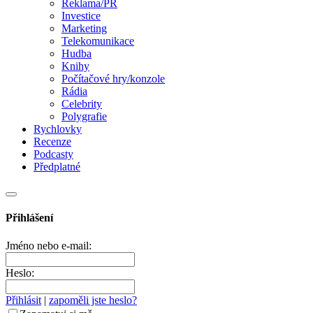
Reklama/PR
Investice
Marketing
Telekomunikace
Hudba
Knihy
Počítačové hry/konzole
Rádia
Celebrity
Polygrafie
Rychlovky
Recenze
Podcasty
Předplatné
Přihlášení
Jméno nebo e-mail:
Heslo:
Přihlásit
|
zapoměli jste heslo?