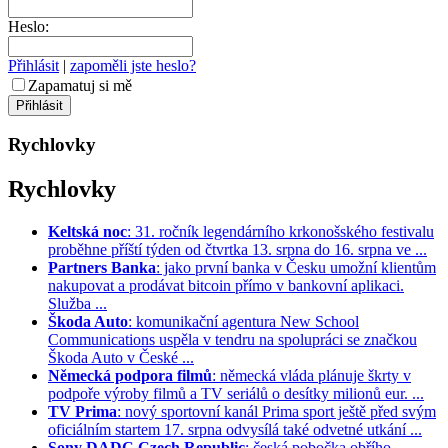
Heslo:
Přihlásit
|
zapoměli jste heslo?
Zapamatuj si mě
Rychlovky
Rychlovky
Keltská noc
: 31. ročník legendárního krkonošského festivalu
proběhne příští týden od čtvrtka 13. srpna do 16. srpna ve ...
Partners Banka
: jako první banka v Česku umožní klientům
nakupovat a prodávat bitcoin přímo v bankovní aplikaci.
Služba ...
Škoda Auto
: komunikační agentura New School
Communications uspěla v tendru na spolupráci se značkou
Škoda Auto v České ...
Německá podpora filmů
: německá vláda plánuje škrty v
podpoře výroby filmů a TV seriálů o desítky milionů eur. ...
TV Prima
: nový sportovní kanál Prima sport ještě před svým
oficiálním startem 17. srpna odvysílá také odvetné utkání ...
Sony DADC Czech Republic
: česká pobočka obřího