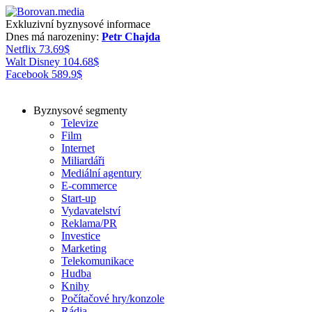
Exkluzivní byznysové informace
Dnes má narozeniny:
Petr Chajda
Netflix
73.69
$
Walt Disney
104.68
$
Facebook
589.9
$
Byznysové segmenty
Televize
Film
Internet
Miliardáři
Mediální agentury
E-commerce
Start-up
Vydavatelství
Reklama/PR
Investice
Marketing
Telekomunikace
Hudba
Knihy
Počítačové hry/konzole
Rádia