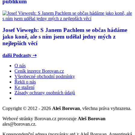
publikum
Josef Viewegh: S Janem Pachlem se občas hádáme
jako koně, ale s ním jsem udělal jedny mých z
nejlepších věcí
další Podcasty ⇢
O nás
Ceník inzerce Borovan.cz
Všeobecné obchodní podmínky
Řekli o nás
Ke stažení
Zásady ochrany osobních údajů
Copyright © 2012 - 2026
Aleš Borovan
, všechna práva vyhrazena.
Webové stránky Borovan.cz provozuje
Aleš Borovan
ales@borovan.cz.
Korespondenční adresa (pozvánky atd.): Aleš Borovan, Argentinská