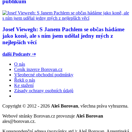
publikum
Josef Viewegh: S Janem Pachlem se občas hádáme
jako koně, ale s ním jsem udělal jedny mých z
nejlepších věcí
další Podcasty ⇢
O nás
Ceník inzerce Borovan.cz
Všeobecné obchodní podmínky
Řekli o nás
Ke stažení
Zásady ochrany osobních údajů
Copyright © 2012 - 2026
Aleš Borovan
, všechna práva vyhrazena.
Webové stránky Borovan.cz provozuje
Aleš Borovan
ales@borovan.cz.
Korespondenční adresa (pozvánky atd.): Aleš Borovan, Argentinská