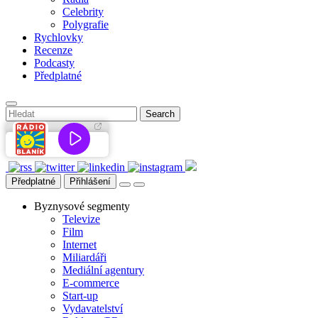
Celebrity
Polygrafie
Rychlovky
Recenze
Podcasty
Předplatné
Předplatné
Přihlášení
Byznysové segmenty
Televize
Film
Internet
Miliardáři
Mediální agentury
E-commerce
Start-up
Vydavatelství