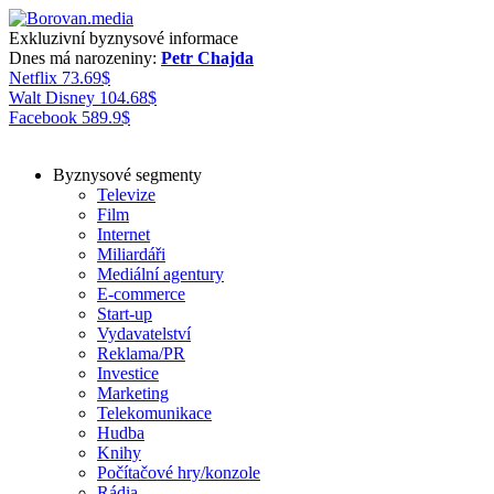
Exkluzivní byznysové informace
Dnes má narozeniny:
Petr Chajda
Netflix
73.69
$
Walt Disney
104.68
$
Facebook
589.9
$
Byznysové segmenty
Televize
Film
Internet
Miliardáři
Mediální agentury
E-commerce
Start-up
Vydavatelství
Reklama/PR
Investice
Marketing
Telekomunikace
Hudba
Knihy
Počítačové hry/konzole
Rádia