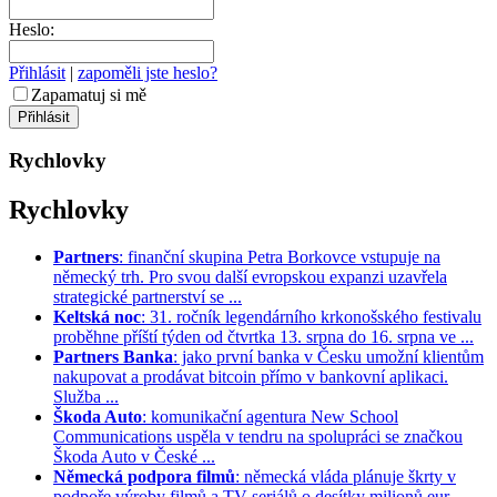
Heslo:
Přihlásit
|
zapoměli jste heslo?
Zapamatuj si mě
Rychlovky
Rychlovky
Partners
: finanční skupina Petra Borkovce vstupuje na
německý trh. Pro svou další evropskou expanzi uzavřela
strategické partnerství se ...
Keltská noc
: 31. ročník legendárního krkonošského festivalu
proběhne příští týden od čtvrtka 13. srpna do 16. srpna ve ...
Partners Banka
: jako první banka v Česku umožní klientům
nakupovat a prodávat bitcoin přímo v bankovní aplikaci.
Služba ...
Škoda Auto
: komunikační agentura New School
Communications uspěla v tendru na spolupráci se značkou
Škoda Auto v České ...
Německá podpora filmů
: německá vláda plánuje škrty v
podpoře výroby filmů a TV seriálů o desítky milionů eur. ...