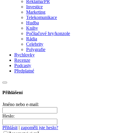
Reklama/PR
Investice
Marketing
Telekomunikace
Hudba
Knihy
Počítačové hry/konzole
Rádia
Celebrity
Polygrafie
Rychlovky
Recenze
Podcasty
Předplatné
Přihlášení
Jméno nebo e-mail:
Heslo:
Přihlásit
|
zapoměli jste heslo?