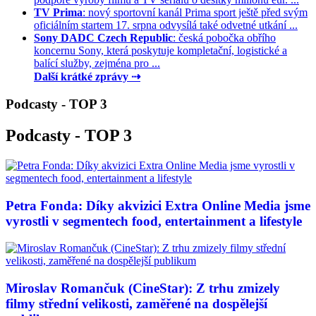
TV Prima
: nový sportovní kanál Prima sport ještě před svým
oficiálním startem 17. srpna odvysílá také odvetné utkání ...
Sony DADC Czech Republic
: česká pobočka obřího
koncernu Sony, která poskytuje kompletační, logistické a
balící služby, zejména pro ...
Další krátké zprávy ⇢
Podcasty - TOP 3
Podcasty - TOP 3
Petra Fonda: Díky akvizici Extra Online Media jsme
vyrostli v segmentech food, entertainment a lifestyle
Miroslav Romančuk (CineStar): Z trhu zmizely
filmy střední velikosti, zaměřené na dospělejší