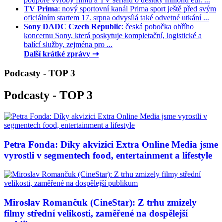
TV Prima
: nový sportovní kanál Prima sport ještě před svým
oficiálním startem 17. srpna odvysílá také odvetné utkání ...
Sony DADC Czech Republic
: česká pobočka obřího
koncernu Sony, která poskytuje kompletační, logistické a
balící služby, zejména pro ...
Další krátké zprávy ⇢
Podcasty - TOP 3
Podcasty - TOP 3
Petra Fonda: Díky akvizici Extra Online Media jsme
vyrostli v segmentech food, entertainment a lifestyle
Miroslav Romančuk (CineStar): Z trhu zmizely
filmy střední velikosti, zaměřené na dospělejší