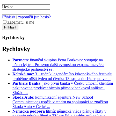
Heslo:
Přihlásit
|
zapoměli jste heslo?
Zapamatuj si mě
Rychlovky
Rychlovky
Partners
: finanční skupina Petra Borkovce vstupuje na
německý trh. Pro svou další evropskou expanzi uzavřela
strategické partnerství se ...
Keltská noc
: 31. ročník legendárního krkonošského festivalu
proběhne příští týden od čtvrtka 13. srpna do 16. srpna ve ...
Partners Banka
: jako první banka v Česku umožní klientům
nakupovat a prodávat bitcoin přímo v bankovní aplikaci.
Služba ...
Škoda Auto
: komunikační agentura New School
Communications uspěla v tendru na spolupráci se značkou
Škoda Auto v České ...
Německá podpora filmů
: německá vláda plánuje škrty v
podpoře výroby filmů a TV seriálů o desítky milionů eur. ...