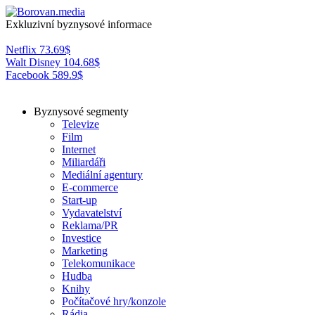
Exkluzivní byznysové informace
Netflix
73.69
$
Walt Disney
104.68
$
Facebook
589.9
$
Byznysové segmenty
Televize
Film
Internet
Miliardáři
Mediální agentury
E-commerce
Start-up
Vydavatelství
Reklama/PR
Investice
Marketing
Telekomunikace
Hudba
Knihy
Počítačové hry/konzole
Rádia