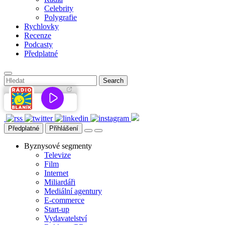
Celebrity
Polygrafie
Rychlovky
Recenze
Podcasty
Předplatné
Předplatné
Přihlášení
Byznysové segmenty
Televize
Film
Internet
Miliardáři
Mediální agentury
E-commerce
Start-up
Vydavatelství