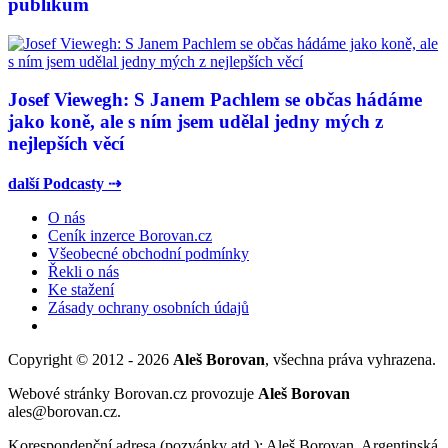
publikum
Josef Viewegh: S Janem Pachlem se občas hádáme
jako koně, ale s ním jsem udělal jedny mých z
nejlepších věcí
další Podcasty ⇢
O nás
Ceník inzerce Borovan.cz
Všeobecné obchodní podmínky
Řekli o nás
Ke stažení
Zásady ochrany osobních údajů
Copyright © 2012 - 2026
Aleš Borovan
, všechna práva vyhrazena.
Webové stránky Borovan.cz provozuje
Aleš Borovan
ales@borovan.cz.
Korespondenční adresa (pozvánky atd.): Aleš Borovan, Argentinská