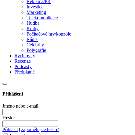
Reklama/PR
Investice
Marketing
Telekomunikace
Hudba
Knihy
Počítačové hry/konzole
Rádia
Celebrity
Polygrafie
Rychlovky
Recenze
Podcasty
Předplatné
Přihlášení
Jméno nebo e-mail:
Heslo:
Přihlásit
|
zapoměli jste heslo?